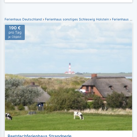
Ferienhaus Deutschland
Ferienhaus sonstiges Schleswig Holstein
Ferienhaus Krummesse
190 €
pro Tag
je Objekt
Reetdachferienhaus Strandperle