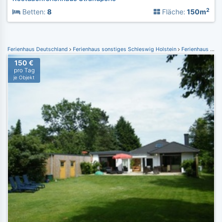
2
Betten:
8
Fläche:
150m
Ferienhaus Deutschland
Ferienhaus sonstiges Schleswig Holstein
Ferienhaus Bad Bramstedt
150 €
pro Tag
je Objekt