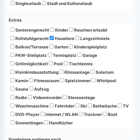
Singleurlaub
Stadt und Kultururlaub
Extras
Seniorengerecht
Kinder
Rauchen erlaubt
Rollstuhlgerecht
Haustiere
Langzeitmiete
Balkon/Terrasse
Garten
Kinderspielplatz
PKW-Stellplatz
Tennisplatz
Garage
Grillmöglichkeit
Pool
Tischtennis
Kleinkindausstattung
Klimaanlage
Solarium
Kamin
Fitnessraum
Spielzimmer
Whirlpool
Sauna
Aufzug
Radio
Videorecorder
Stereoanlage
Waschmaschine
Fahrräder
Ski
Bettwäsche
TV
DVD-Player
Internet / WLAN
Trockner
Boot
Sonnenliegen
Handtücher
Ergebnisse sortieren nach