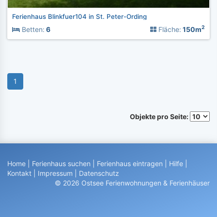
Ferienhaus Blinkfuer104 in St. Peter-Ording
2
Betten:
6
Fläche:
150m
1
Objekte pro Seite:
Home
|
Ferienhaus suchen
|
Ferienhaus eintragen
|
Hilfe
|
Kontakt
|
Impressum
|
Datenschutz
© 2026 Ostsee Ferienwohnungen & Ferienhäuser