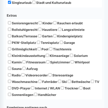
Singleurlaub
Stadt und Kultururlaub
Extras
Seniorengerecht
Kinder
Rauchen erlaubt
Rollstuhlgerecht
Haustiere
Langzeitmiete
Balkon/Terrasse
Garten
Kinderspielplatz
PKW-Stellplatz
Tennisplatz
Garage
Grillmöglichkeit
Pool
Tischtennis
Kleinkindausstattung
Klimaanlage
Solarium
Kamin
Fitnessraum
Spielzimmer
Whirlpool
Sauna
Aufzug
Radio
Videorecorder
Stereoanlage
Waschmaschine
Fahrräder
Ski
Bettwäsche
TV
DVD-Player
Internet / WLAN
Trockner
Boot
Sonnenliegen
Handtücher
Ergebnisse sortieren nach