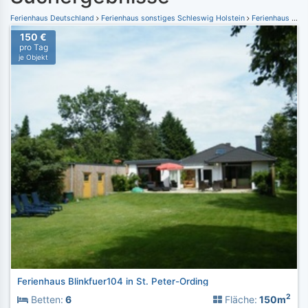
Ferienhaus Deutschland
Ferienhaus sonstiges Schleswig Holstein
Ferienhaus Bad Bramstedt
150 €
pro Tag
je Objekt
Ferienhaus Blinkfuer104 in St. Peter-Ording
2
Betten:
6
Fläche:
150m