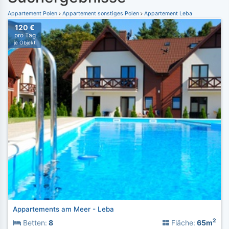
Appartement Polen
Appartement sonstiges Polen
Appartement Leba
120 €
pro Tag
je Objekt
Appartements am Meer - Leba
2
Betten:
8
Fläche:
65m