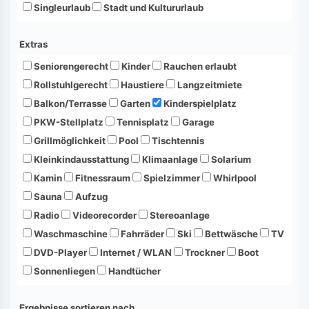
Singleurlaub
Stadt und Kultururlaub
Extras
Seniorengerecht
Kinder
Rauchen erlaubt
Rollstuhlgerecht
Haustiere
Langzeitmiete
Balkon/Terrasse
Garten
Kinderspielplatz
PKW-Stellplatz
Tennisplatz
Garage
Grillmöglichkeit
Pool
Tischtennis
Kleinkindausstattung
Klimaanlage
Solarium
Kamin
Fitnessraum
Spielzimmer
Whirlpool
Sauna
Aufzug
Radio
Videorecorder
Stereoanlage
Waschmaschine
Fahrräder
Ski
Bettwäsche
TV
DVD-Player
Internet / WLAN
Trockner
Boot
Sonnenliegen
Handtücher
Ergebnisse sortieren nach