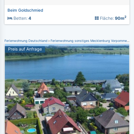
Beim Goldschmied
2
Betten:
4
Fläche:
90m
Ferienwohnung Deutschland
Ferienwohnung sonstiges Mecklenburg Vorpommern
F
Preis auf Anfrage