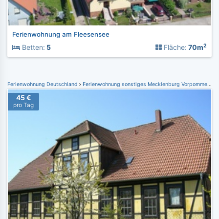
Ferienwohnung am Fleesensee
2
Betten:
5
Fläche:
70m
Ferienwohnung Deutschland
Ferienwohnung sonstiges Mecklenburg Vorpommern
F
45 €
pro Tag