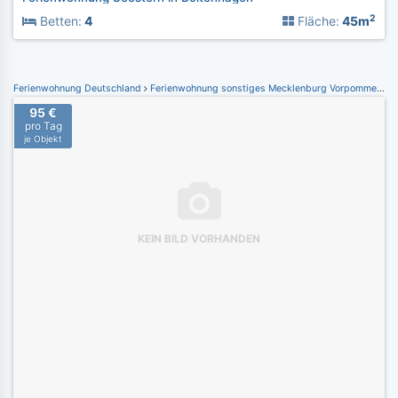
2
Betten:
4
Fläche:
45m
Ferienwohnung Deutschland
Ferienwohnung sonstiges Mecklenburg Vorpommern
F
95 €
pro Tag
je Objekt
KEIN BILD VORHANDEN