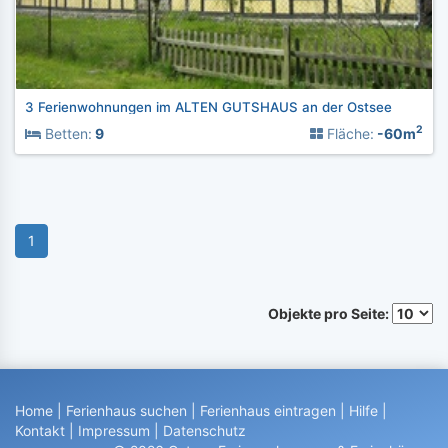
3 Ferienwohnungen im ALTEN GUTSHAUS an der Ostsee
2
Betten:
9
Fläche:
-60m
1
Objekte pro Seite:
Home
|
Ferienhaus suchen
|
Ferienhaus eintragen
|
Hilfe
|
Kontakt
|
Impressum
|
Datenschutz