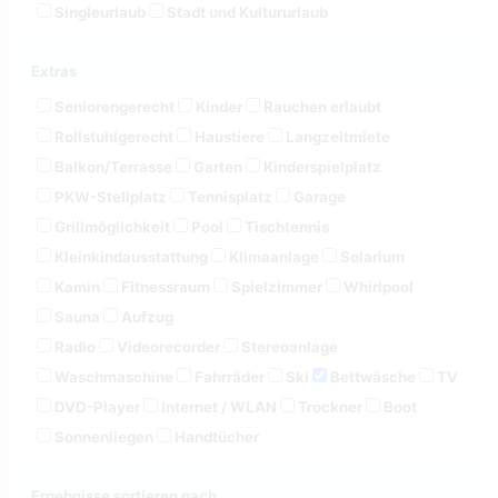
Singleurlaub
Stadt und Kultururlaub
Extras
Seniorengerecht
Kinder
Rauchen erlaubt
Rollstuhlgerecht
Haustiere
Langzeitmiete
Balkon/Terrasse
Garten
Kinderspielplatz
PKW-Stellplatz
Tennisplatz
Garage
Grillmöglichkeit
Pool
Tischtennis
Kleinkindausstattung
Klimaanlage
Solarium
Kamin
Fitnessraum
Spielzimmer
Whirlpool
Sauna
Aufzug
Radio
Videorecorder
Stereoanlage
Waschmaschine
Fahrräder
Ski
Bettwäsche
TV
DVD-Player
Internet / WLAN
Trockner
Boot
Sonnenliegen
Handtücher
Ergebnisse sortieren nach