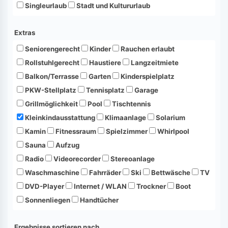
Singleurlaub
Stadt und Kultururlaub
Extras
Seniorengerecht
Kinder
Rauchen erlaubt
Rollstuhlgerecht
Haustiere
Langzeitmiete
Balkon/Terrasse
Garten
Kinderspielplatz
PKW-Stellplatz
Tennisplatz
Garage
Grillmöglichkeit
Pool
Tischtennis
Kleinkindausstattung
Klimaanlage
Solarium
Kamin
Fitnessraum
Spielzimmer
Whirlpool
Sauna
Aufzug
Radio
Videorecorder
Stereoanlage
Waschmaschine
Fahrräder
Ski
Bettwäsche
TV
DVD-Player
Internet / WLAN
Trockner
Boot
Sonnenliegen
Handtücher
Ergebnisse sortieren nach