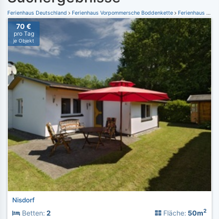
Ferienhaus Deutschland
Ferienhaus Vorpommersche Boddenkette
Ferienhaus Nisdorf
70 €
pro Tag
je Objekt
Nisdorf
2
Betten:
2
Fläche:
50m