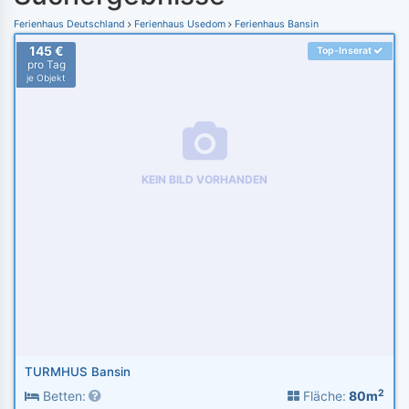
Ferienhaus Deutschland
Ferienhaus Usedom
Ferienhaus Bansin
145 €
Top-Inserat
pro Tag
je Objekt
KEIN BILD VORHANDEN
TURMHUS Bansin
2
Betten:
Fläche:
80m