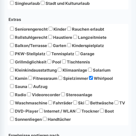
Singleurlaub
Stadt und Kultururlaub
Extras
Seniorengerecht
Kinder
Rauchen erlaubt
Rollstuhlgerecht
Haustiere
Langzeitmiete
Balkon/Terrasse
Garten
Kinderspielplatz
PKW-Stellplatz
Tennisplatz
Garage
Grillmöglichkeit
Pool
Tischtennis
Kleinkindausstattung
Klimaanlage
Solarium
Kamin
Fitnessraum
Spielzimmer
Whirlpool
Sauna
Aufzug
Radio
Videorecorder
Stereoanlage
Waschmaschine
Fahrräder
Ski
Bettwäsche
TV
DVD-Player
Internet / WLAN
Trockner
Boot
Sonnenliegen
Handtücher
Ergebnisse sortieren nach