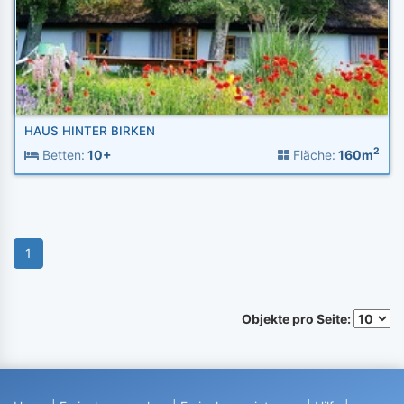
HAUS HINTER BIRKEN
2
Betten:
10+
Fläche:
160m
1
Objekte pro Seite: