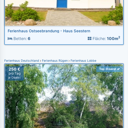
Ferienhaus Ostseebrandung - Haus Seestern
2
Betten:
6
Fläche:
100m
Ferienhaus Deutschland
Ferienhaus Rügen
Ferienhaus Lobbe
250 €
Top-Inserat
pro Tag
je Objekt