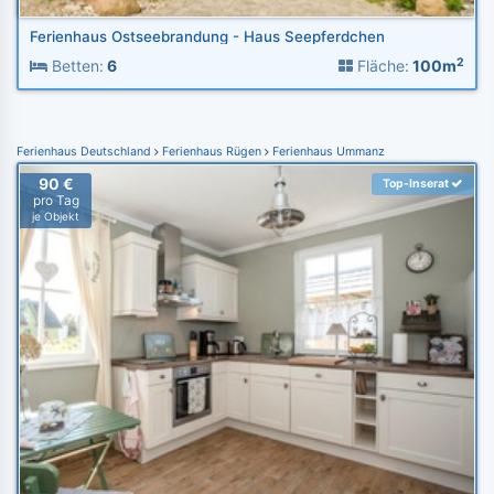
Ferienhaus Ostseebrandung - Haus Seepferdchen
2
Betten:
6
Fläche:
100m
Ferienhaus Deutschland
Ferienhaus Rügen
Ferienhaus Ummanz
90 €
Top-Inserat
pro Tag
je Objekt