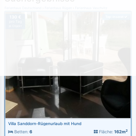
Ferienhaus Deutschland
Ferienhaus Rügen
Ferienhaus Vaschvitz
130 €
Top-Inserat
pro Tag
je Objekt
Villa Sanddorn-Rügenurlaub mit Hund
2
Betten:
6
Fläche:
162m