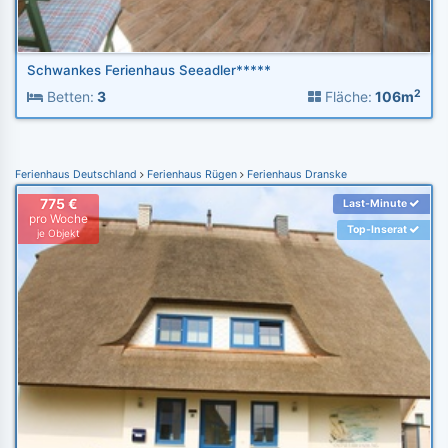
Schwankes Ferienhaus Seeadler*****
2
Betten:
3
Fläche:
106m
Ferienhaus Deutschland
Ferienhaus Rügen
Ferienhaus Dranske
775 €
Last-Minute
pro Woche
Top-Inserat
je Objekt