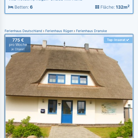
2
Betten:
6
Fläche:
132m
Ferienhaus Deutschland
Ferienhaus Rügen
Ferienhaus Dranske
775 €
Top-Inserat
pro Woche
je Objekt