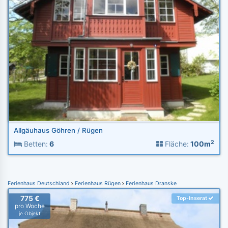
Allgäuhaus Göhren / Rügen
2
Betten:
6
Fläche:
100m
Ferienhaus Deutschland
Ferienhaus Rügen
Ferienhaus Dranske
775 €
Top-Inserat
pro Woche
je Objekt