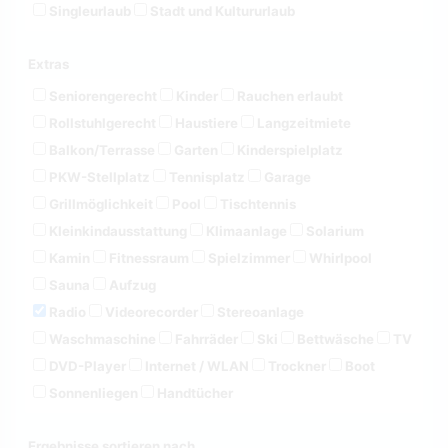
Singleurlaub
Stadt und Kultururlaub
Extras
Seniorengerecht
Kinder
Rauchen erlaubt
Rollstuhlgerecht
Haustiere
Langzeitmiete
Balkon/Terrasse
Garten
Kinderspielplatz
PKW-Stellplatz
Tennisplatz
Garage
Grillmöglichkeit
Pool
Tischtennis
Kleinkindausstattung
Klimaanlage
Solarium
Kamin
Fitnessraum
Spielzimmer
Whirlpool
Sauna
Aufzug
Radio
Videorecorder
Stereoanlage
Waschmaschine
Fahrräder
Ski
Bettwäsche
TV
DVD-Player
Internet / WLAN
Trockner
Boot
Sonnenliegen
Handtücher
Ergebnisse sortieren nach