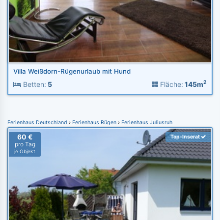
Villa Weißdorn-Rügenurlaub mit Hund
2
Betten:
5
Fläche:
145m
Ferienhaus Deutschland
Ferienhaus Rügen
Ferienhaus Juliusruh
60 €
Top-Inserat
pro Tag
je Objekt