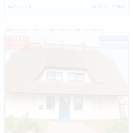
2
Betten:
6
Fläche:
125m
Ferienhaus Deutschland
Ferienhaus Rügen
Ferienhaus Dranske
775 €
Last-Minute
pro Woche
Top-Inserat
je Objekt