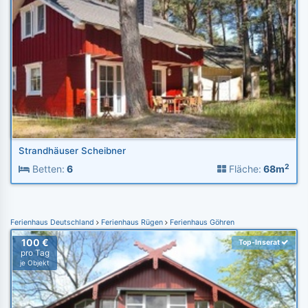
Strandhäuser Scheibner
2
Betten:
6
Fläche:
68m
Ferienhaus Deutschland
Ferienhaus Rügen
Ferienhaus Göhren
100 €
Top-Inserat
pro Tag
je Objekt