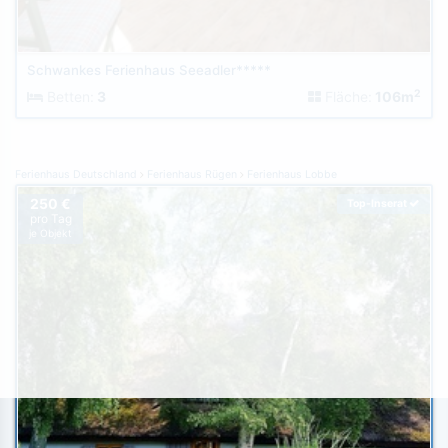
Schwankes Ferienhaus Seeadler*****
2
Betten:
3
Fläche:
106m
Ferienhaus Deutschland
Ferienhaus Rügen
Ferienhaus Lobbe
250 €
Top-Inserat
pro Tag
je Objekt