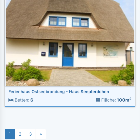
Ferienhaus Ostseebrandung - Haus Seepferdchen
2
Betten:
6
Fläche:
100m
1
2
3
»