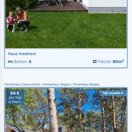
Haus Inselnest
2
Betten:
4
Fläche:
80m
Ferienhaus Deutschland
Ferienhaus Rügen
Ferienhaus Baabe
64 €
Top-Inserat
pro Tag
je Objekt