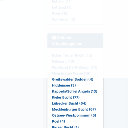
Estland (1)
Lettland (1)
Polen (12)
Schweden (3)
Beliebte
Urlaubsregionen
Eckernförder Bucht (12)
Fehmarn (10)
Fischland Darß-Zingst (74)
Flensburger Förde (18)
Greifswalder Bodden (4)
Hiddensee (3)
Kappeln/Schlei Angeln (13)
Kieler Bucht (77)
Lübecker Bucht (64)
Mecklenburger Bucht (67)
Ostsee-Westpommern (5)
Poel (4)
Rigaer Bucht (1)