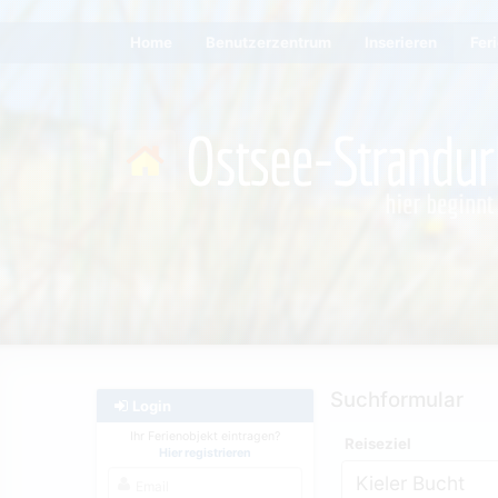
Home
Benutzerzentrum
Inserieren
Fer
Suchformular
Login
Ihr Ferienobjekt eintragen?
Reiseziel
Hier registrieren