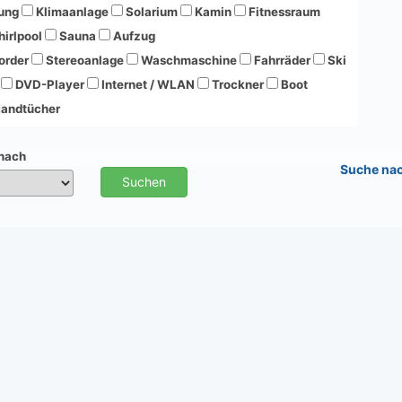
ung
Klimaanlage
Solarium
Kamin
Fitnessraum
irlpool
Sauna
Aufzug
order
Stereoanlage
Waschmaschine
Fahrräder
Ski
DVD-Player
Internet / WLAN
Trockner
Boot
andtücher
 nach
Suche na
Suchen