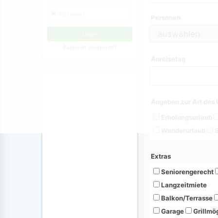
Personen
Passwort vergessen?
Anreisetag
Angaben zur Art des 
Erholungsurlaub
Wanderurlaub
S
Extras
Seniorengerecht
Langzeitmiete
Balkon/Terrasse
Garage
Grillmög