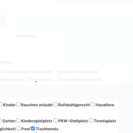
Abreisetag
Urlaubs
Urlaub auf dem Bauernhof
Urlaub mit dem Hund
trandurlaub
Singleurlaub
Stadt und Kultururlaub
Kinder
Rauchen erlaubt
Rollstuhlgerecht
Haustiere
Garten
Kinderspielplatz
PKW-Stellplatz
Tennisplatz
lichkeit
Pool
Tischtennis