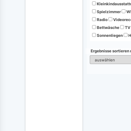
Kleinkindausstatt
Spielzimmer
Wh
Radio
Videorec
Bettwäsche
TV
Sonnenliegen
H
Ergebnisse sortieren