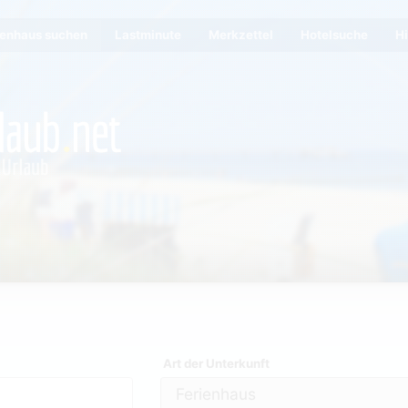
ienhaus suchen
Lastminute
Merkzettel
Hotelsuche
Hi
Art der Unterkunft