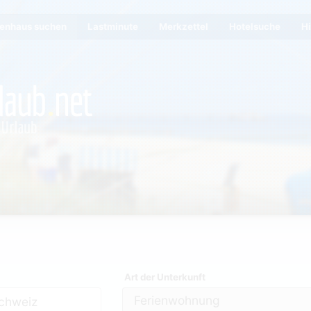
ienhaus suchen
Lastminute
Merkzettel
Hotelsuche
Hi
Art der Unterkunft