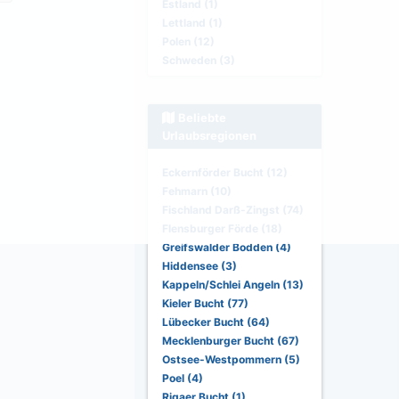
Estland (1)
Lettland (1)
Polen (12)
Schweden (3)
Beliebte
Urlaubsregionen
Eckernförder Bucht (12)
Fehmarn (10)
Fischland Darß-Zingst (74)
Flensburger Förde (18)
Greifswalder Bodden (4)
Hiddensee (3)
Kappeln/Schlei Angeln (13)
Kieler Bucht (77)
Lübecker Bucht (64)
Mecklenburger Bucht (67)
Ostsee-Westpommern (5)
Poel (4)
Rigaer Bucht (1)