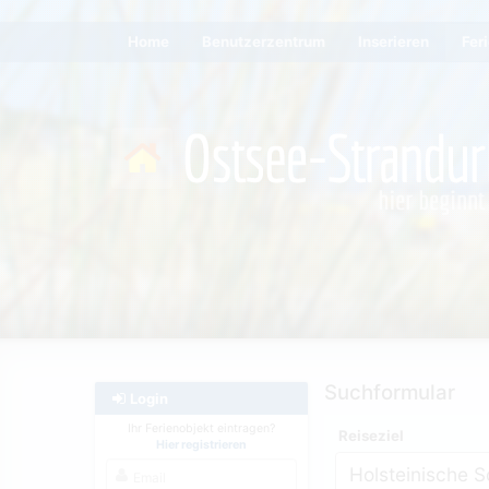
Home
Benutzerzentrum
Inserieren
Fer
Suchformular
Login
Ihr Ferienobjekt eintragen?
Reiseziel
Hier registrieren