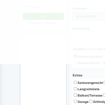
Personen
Passwort vergessen?
Anreisetag
Angaben zur Art des 
Erholungsurlaub
Wanderurlaub
S
Extras
Seniorengerecht
Langzeitmiete
Balkon/Terrasse
Garage
Grillmög