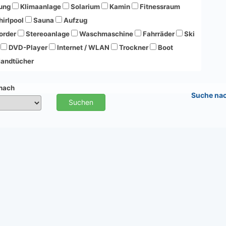
ung
Klimaanlage
Solarium
Kamin
Fitnessraum
irlpool
Sauna
Aufzug
order
Stereoanlage
Waschmaschine
Fahrräder
Ski
DVD-Player
Internet / WLAN
Trockner
Boot
andtücher
 nach
Suche na
Suchen