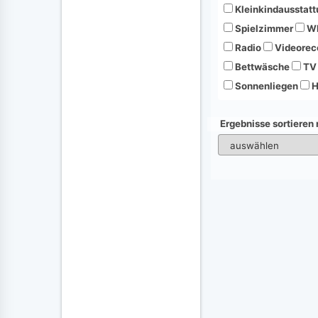
Kleinkindausstatt
Spielzimmer
Wh
Radio
Videorec
Bettwäsche
TV
Sonnenliegen
H
Ergebnisse sortieren