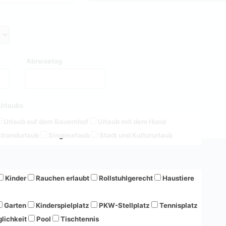
Abreisetag
Urlaubs
Urlaub auf dem Bauernhof
Urlaub mit dem Hund
trandurlaub
Singleurlaub
Stadt und Kultururlaub
Kinder
Rauchen erlaubt
Rollstuhlgerecht
Haustiere
Garten
Kinderspielplatz
PKW-Stellplatz
Tennisplatz
lichkeit
Pool
Tischtennis