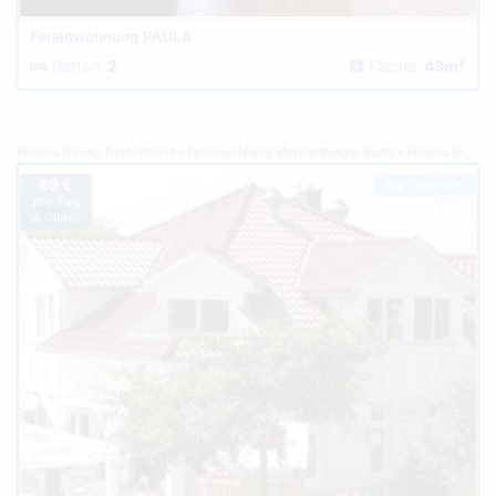
Ferienwohnung PAULA
2
Betten:
2
Fläche:
43m
Ferienwohnung Deutschland
Ferienwohnung Mecklenburger Bucht
Ferienwohnung Rerik
69 €
Top-Inserat
pro Tag
je Objekt