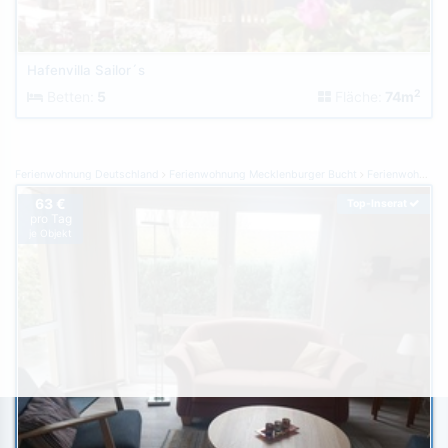
Hafenvilla Sailor´s
2
Betten:
5
Fläche:
74m
Ferienwohnung Deutschland
Ferienwohnung Mecklenburger Bucht
Ferienwohnung Boltenhagen
63 €
Top-Inserat
pro Tag
je Objekt