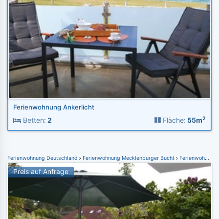
Ferienwohnung Ankerlicht
2
Betten:
2
Fläche:
55m
Ferienwohnung Deutschland
Ferienwohnung Mecklenburger Bucht
Ferienwohnung Graal-Müritz
Preis auf Anfrage