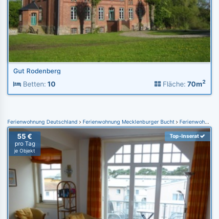
Gut Rodenberg
2
Betten:
10
Fläche:
70m
Ferienwohnung Deutschland
Ferienwohnung Mecklenburger Bucht
Ferienwohnung Kühlungsborn
55 €
Top-Inserat
pro Tag
je Objekt