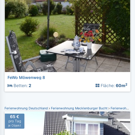
FeWo Möwenweg 8
2
Betten:
2
Fläche:
60m
Ferienwohnung Deutschland
Ferienwohnung Mecklenburger Bucht
Ferienwohnung Börgerende
65 €
pro Tag
je Objekt