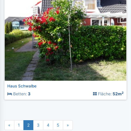
Haus Schwalbe
2
Betten:
3
Fläche:
52m
«
1
2
3
4
5
»