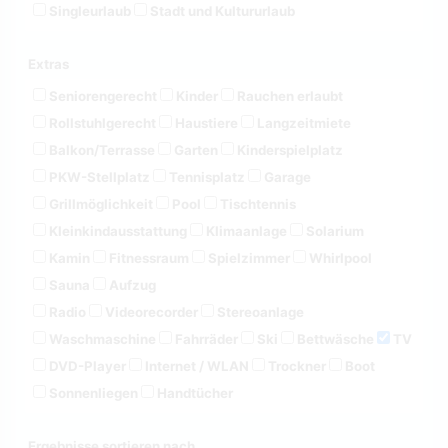
Singleurlaub
Stadt und Kultururlaub
Extras
Seniorengerecht
Kinder
Rauchen erlaubt
Rollstuhlgerecht
Haustiere
Langzeitmiete
Balkon/Terrasse
Garten
Kinderspielplatz
PKW-Stellplatz
Tennisplatz
Garage
Grillmöglichkeit
Pool
Tischtennis
Kleinkindausstattung
Klimaanlage
Solarium
Kamin
Fitnessraum
Spielzimmer
Whirlpool
Sauna
Aufzug
Radio
Videorecorder
Stereoanlage
Waschmaschine
Fahrräder
Ski
Bettwäsche
TV
DVD-Player
Internet / WLAN
Trockner
Boot
Sonnenliegen
Handtücher
Ergebnisse sortieren nach