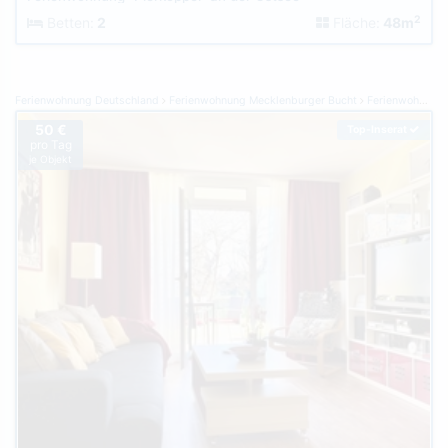
2
Betten:
2
Fläche:
48m
Ferienwohnung Deutschland
Ferienwohnung Mecklenburger Bucht
Ferienwohnung Kühlungsborn
50 €
Top-Inserat
pro Tag
je Objekt