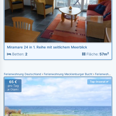
Miramare 24 in 1. Reihe mit seitlichem Meerblick
2
Betten:
2
Fläche:
57m
Ferienwohnung Deutschland
Ferienwohnung Mecklenburger Bucht
Ferienwohnung Rerik OT Meschendorf
65 €
Top-Inserat
pro Tag
je Objekt