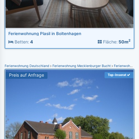
Ferienwohnung Plasil in Boltenhagen
2
Betten:
4
Fläche:
50m
Ferienwohnung Deutschland
Ferienwohnung Mecklenburger Bucht
Ferienwohnung Rodenberg (Stepeniitztal)
Preis auf Anfrage
Top-Inserat