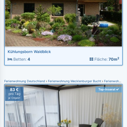
Kühlungsborn Waldblick
2
Betten:
4
Fläche:
70m
Ferienwohnung Deutschland
Ferienwohnung Mecklenburger Bucht
Ferienwohnung Graal-Müritz
83 €
Top-Inserat
pro Tag
je Objekt