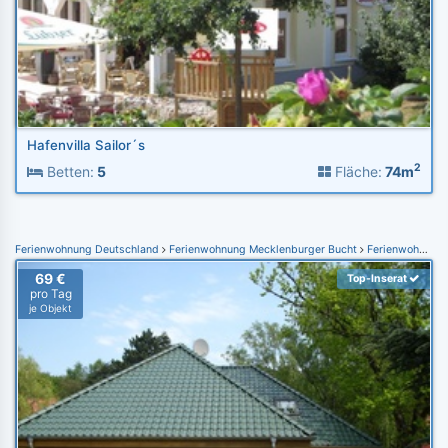
Hafenvilla Sailor´s
2
Betten:
5
Fläche:
74m
Ferienwohnung Deutschland
Ferienwohnung Mecklenburger Bucht
Ferienwohnung Kühlungsborn
69 €
Top-Inserat
pro Tag
je Objekt