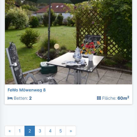
FeWo Möwenweg 8
2
Betten:
2
Fläche:
60m
«
1
2
3
4
5
»