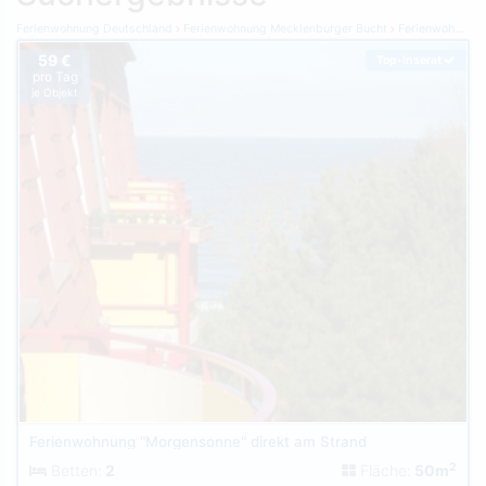
Ferienwohnung Deutschland
Ferienwohnung Mecklenburger Bucht
Ferienwohnung Kühlungsborn
59 €
Top-Inserat
pro Tag
je Objekt
Ferienwohnung "Morgensonne" direkt am Strand
2
Betten:
2
Fläche:
50m