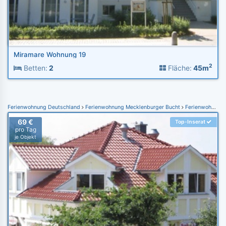
Miramare Wohnung 19
2
Betten:
2
Fläche:
45m
Ferienwohnung Deutschland
Ferienwohnung Mecklenburger Bucht
Ferienwohnung Rerik
69 €
Top-Inserat
pro Tag
je Objekt