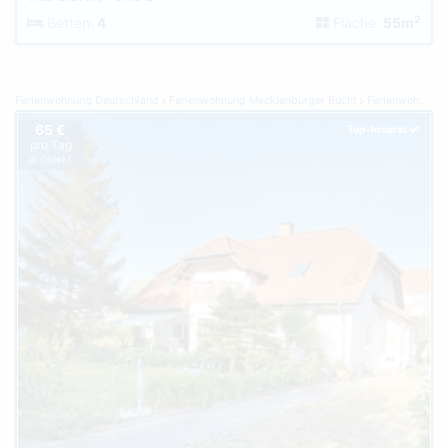
2
Betten:
4
Fläche:
55m
Ferienwohnung Deutschland
Ferienwohnung Mecklenburger Bucht
Ferienwohnung Börgerende
65 €
Top-Inserat
pro Tag
je Objekt