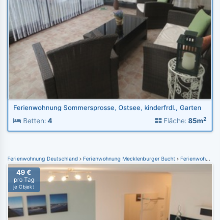
Ferienwohnung Sommersprosse, Ostsee, kinderfrdl., Garten
2
Betten:
4
Fläche:
85m
Ferienwohnung Deutschland
Ferienwohnung Mecklenburger Bucht
Ferienwohnung Nienhagen
49 €
pro Tag
je Objekt