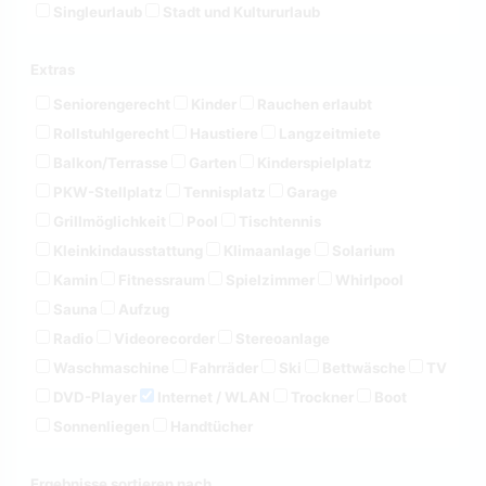
Singleurlaub
Stadt und Kultururlaub
Extras
Seniorengerecht
Kinder
Rauchen erlaubt
Rollstuhlgerecht
Haustiere
Langzeitmiete
Balkon/Terrasse
Garten
Kinderspielplatz
PKW-Stellplatz
Tennisplatz
Garage
Grillmöglichkeit
Pool
Tischtennis
Kleinkindausstattung
Klimaanlage
Solarium
Kamin
Fitnessraum
Spielzimmer
Whirlpool
Sauna
Aufzug
Radio
Videorecorder
Stereoanlage
Waschmaschine
Fahrräder
Ski
Bettwäsche
TV
DVD-Player
Internet / WLAN
Trockner
Boot
Sonnenliegen
Handtücher
Ergebnisse sortieren nach