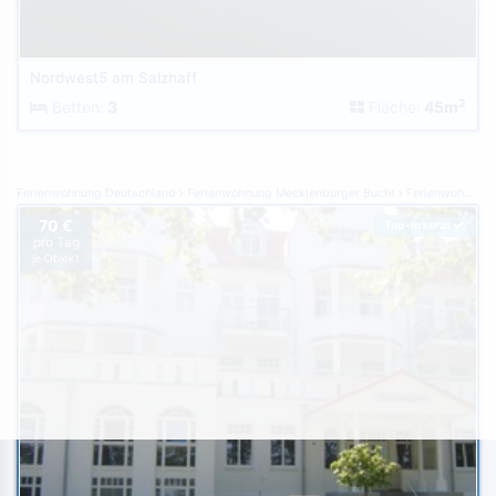
Nordwest5 am Salzhaff
2
Betten:
3
Fläche:
45m
Ferienwohnung Deutschland
Ferienwohnung Mecklenburger Bucht
Ferienwohnung Kühlungsborn
70 €
Top-Inserat
pro Tag
je Objekt