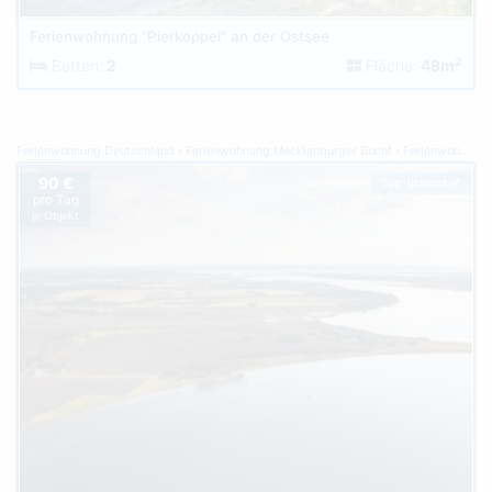
Ferienwohnung "Pierkoppel" an der Ostsee
2
Betten:
2
Fläche:
48m
Ferienwohnung Deutschland
Ferienwohnung Mecklenburger Bucht
Ferienwohnung Boiensdorf
90 €
Top-Inserat
pro Tag
je Objekt