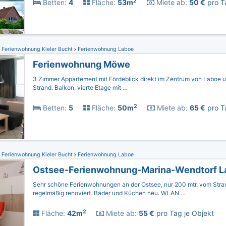
2
Betten:
4
Fläche:
53m
Miete ab:
50 €
pro T
Ferienwohnung Kieler Bucht
Ferienwohnung Laboe
Ferienwohnung Möwe
3 Zimmer Appartement mit Fördeblick direkt im Zentrum von Laboe 
Strand. Balkon, vierte Etage mit …
2
Betten:
5
Fläche:
50m
Miete ab:
65 €
pro T
Ferienwohnung Kieler Bucht
Ferienwohnung Laboe
Ostsee-Ferienwohnung-Marina-Wendtorf L
Sehr schöne Ferienwohnungen an der Ostsee, nur 200 mtr. vom Stran
regelmäßig renoviert. Bäder und Küchen neu. WLAN …
2
Fläche:
42m
Miete ab:
55 €
pro Tag je Objekt