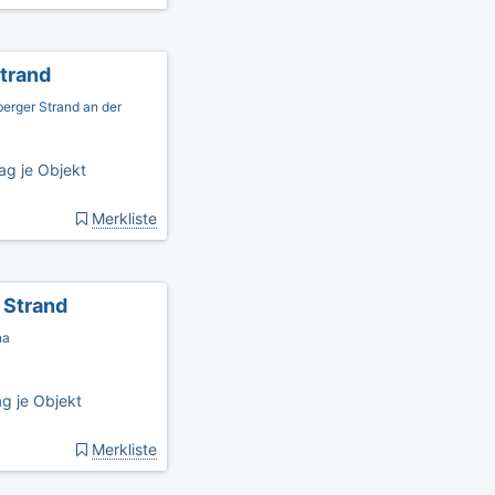
trand
erger Strand an der
ag je Objekt
Merkliste
 Strand
na
g je Objekt
Merkliste