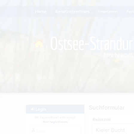
Home
Benutzerzentrum
Inserieren
Fer
Suchformular
Login
Ihr Ferienobjekt eintragen?
Reiseziel
Hier registrieren