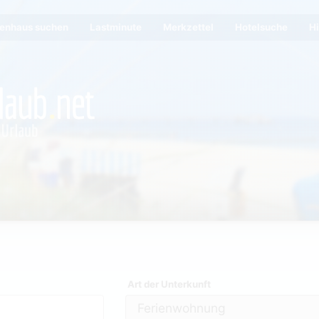
ienhaus suchen
Lastminute
Merkzettel
Hotelsuche
Hi
Art der Unterkunft