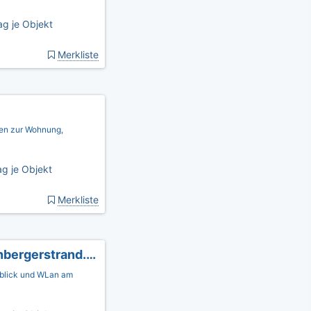
g je Objekt
Merkliste
nen zur Wohnung,
g je Objekt
Merkliste
Ferienwohnung Seeschwalbe - www.schoenbergerstrand.com
rblick und WLan am