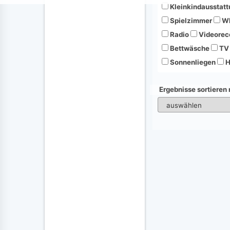
Kleinkindausstatt
Spielzimmer
Wh
Radio
Videorec
Bettwäsche
TV
Sonnenliegen
H
Ergebnisse sortieren