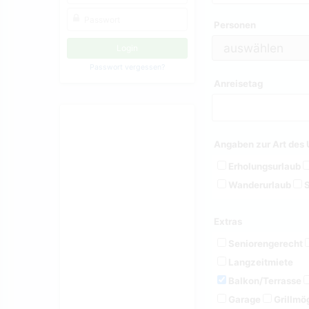
Personen
Passwort vergessen?
Anreisetag
Angaben zur Art des 
Erholungsurlaub
Wanderurlaub
S
Extras
Seniorengerecht
Langzeitmiete
Balkon/Terrasse
Garage
Grillmög