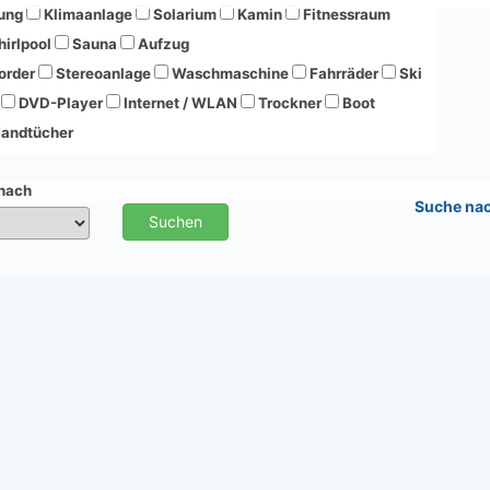
ung
Klimaanlage
Solarium
Kamin
Fitnessraum
irlpool
Sauna
Aufzug
order
Stereoanlage
Waschmaschine
Fahrräder
Ski
DVD-Player
Internet / WLAN
Trockner
Boot
andtücher
 nach
Suche na
Suchen