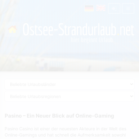
Pasino – Ein Neuer Blick auf Online-Gaming
Pasino Casino ist einer der neuesten Akteure in der Welt des
Online-Gamings und hat schnell die Aufmerksamkeit sowohl