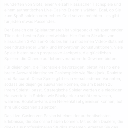
Hunderten von Slots, einer Vielzahl klassischer Tischspiele und
einem authentischen Live-Casino-Erlebnis wählen. Egal, ob Sie
zum Spaß spielen oder echtes Geld setzen möchten – es gibt
für jeden etwas Passendes.
Der Bereich der Spielautomaten ist vollgepackt mit spannenden
Titeln der besten Spieleentwickler. Hier finden Sie alles von
klassischen 3-Walzen-Slots bis hin zu modernen Video-Slots mit
beeindruckender Grafik und innovativen Bonusfunktionen. Viele
Spiele bieten auch progressive Jackpots, die glücklichen
Spielern die Chance auf lebensverändernde Gewinne bieten.
Für diejenigen, die Tischspiele bevorzugen, bietet Pasino eine
breite Auswahl klassischer Casinospiele wie Blackjack, Roulette
und Baccarat. Diese Spiele gibt es in verschiedenen Varianten,
sodass Sie diejenige auswählen können, die am besten zu
Ihrem Spielstil passt. Strategische Spieler werden die niedrigen
Hausvorteile in Spielen wie Blackjack zu schätzen wissen,
während Roulette-Fans den Nervenkitzel genießen können, auf
ihre Glückszahlen zu setzen.
Das Live-Casino von Pasino ist eines der authentischsten
Erlebnisse, die Sie online haben können. Mit echten Dealern, die
direkt aus professionellen Studios streamen, erhalten Sie das