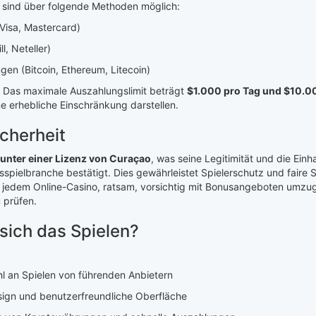
 sind über folgende Methoden möglich:
(Visa, Mastercard)
ll, Neteller)
en (Bitcoin, Ethereum, Litecoin)
: Das maximale Auszahlungslimit beträgt
$1.000 pro Tag und $10.0
ne erhebliche Einschränkung darstellen.
icherheit
unter einer Lizenz von Curaçao
, was seine Legitimität und die Einh
sspielbranche bestätigt. Dies gewährleistet Spielerschutz und faire
ei jedem Online-Casino, ratsam, vorsichtig mit Bonusangeboten umzu
 prüfen.
 sich das Spielen?
l an Spielen von führenden Anbietern
ign und benutzerfreundliche Oberfläche