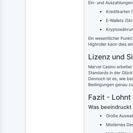
Ein- und Auszahlungen
Kreditkarten 
E-Wallets (Skri
Kryptowährung
Ein wesentlicher Punkt
Highroller kann dies ei
Lizenz und S
Marvel Casino arbeitet
Standards in der Glück
Dennoch ist es, wie b
Bedingungen genau zu
Fazit - Lohnt
Was beeindruckt
Große Auswah
Modernes Des