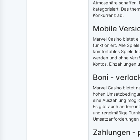
Atmosphäre schaffen. Di
kategorisiert. Das them
Konkurrenz ab.
Mobile Versio
Marvel Casino bietet ei
funktioniert. Alle Spi
komfortables Spielerle
werden und ohne Verzö
Kontos, Einzahlungen 
Boni - verlo
Marvel Casino bietet n
hohen Umsatzbedingu
eine Auszahlung möglic
Es gibt auch andere i
und regelmäßige Turnie
Umsatzanforderungen 
Zahlungen - 