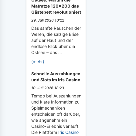
Matratze 120x200 das
Gästebett revolutioniert
29. Juli 2026 10:22
Das sanfte Rauschen der
Wellen, die salzige Brise
auf der Haut und der
endlose Blick über die
Ostsee – das …
(mehr)
Schnelle Auszahlungen
und Slots im Iris Casino
10. Juli 2026 18:23
Tempo bei Auszahlungen
und klare Information zu
Spielmechaniken
entscheiden oft darüber,
wie angenehm ein
Casino-Erlebnis verläuft.
Die Plattform
Iris Casino