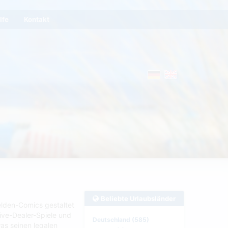
lfe
Kontakt
Beliebte Urlaubsländer
elden-Comics gestaltet
Live-Dealer-Spiele und
Deutschland (585)
as seinen legalen