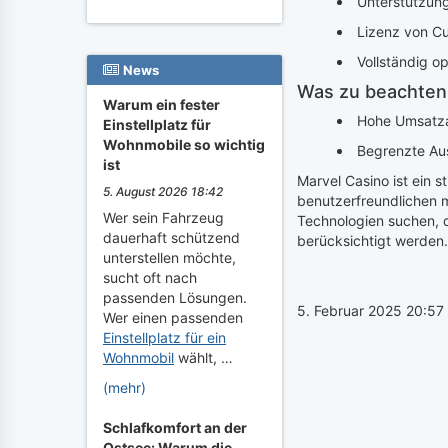
Unterstützun
Lizenz von C
Vollständig o
News
Was zu beachten
Warum ein fester
Hohe Umsatza
Einstellplatz für
Wohnmobile so wichtig
Begrenzte Aus
ist
Marvel Casino ist ein 
5. August 2026 18:42
benutzerfreundlichen m
Wer sein Fahrzeug
Technologien suchen, 
dauerhaft schützend
berücksichtigt werden.
unterstellen möchte,
sucht oft nach
passenden Lösungen.
5. Februar 2025 20:57
Wer einen passenden
Einstellplatz für ein
Wohnmobil
wählt, …
(mehr)
Schlafkomfort an der
Ostsee: Warum die