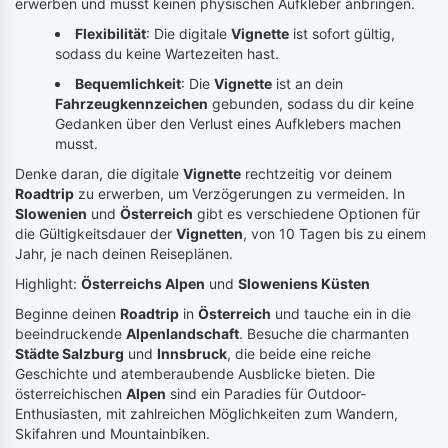
erwerben und musst keinen physischen Aufkleber anbringen.
Flexibilität
: Die digitale
Vignette
ist sofort gültig,
sodass du keine Wartezeiten hast.
Bequemlichkeit
: Die
Vignette
ist an dein
Fahrzeugkennzeichen
gebunden, sodass du dir keine
Gedanken über den Verlust eines Aufklebers machen
musst.
Denke daran, die digitale
Vignette
rechtzeitig vor deinem
Roadtrip
zu erwerben, um Verzögerungen zu vermeiden. In
Slowenien
und
Österreich
gibt es verschiedene Optionen für
die Gültigkeitsdauer der
Vignetten
, von 10 Tagen bis zu einem
Jahr, je nach deinen Reiseplänen.
Highlight:
Österreichs Alpen
und
Sloweniens Küsten
Beginne deinen
Roadtrip
in
Österreich
und tauche ein in die
beeindruckende
Alpenlandschaft
. Besuche die charmanten
Städte Salzburg
und
Innsbruck
, die beide eine reiche
Geschichte und atemberaubende Ausblicke bieten. Die
österreichischen
Alpen
sind ein Paradies für Outdoor-
Enthusiasten, mit zahlreichen Möglichkeiten zum Wandern,
Skifahren und Mountainbiken.