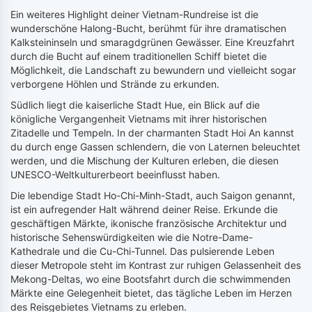
Ein weiteres Highlight deiner Vietnam-Rundreise ist die
wunderschöne Halong-Bucht, berühmt für ihre dramatischen
Kalksteininseln und smaragdgrünen Gewässer. Eine Kreuzfahrt
durch die Bucht auf einem traditionellen Schiff bietet die
Möglichkeit, die Landschaft zu bewundern und vielleicht sogar
verborgene Höhlen und Strände zu erkunden.
Südlich liegt die kaiserliche Stadt Hue, ein Blick auf die
königliche Vergangenheit Vietnams mit ihrer historischen
Zitadelle und Tempeln. In der charmanten Stadt Hoi An kannst
du durch enge Gassen schlendern, die von Laternen beleuchtet
werden, und die Mischung der Kulturen erleben, die diesen
UNESCO-Weltkulturerbeort beeinflusst haben.
Die lebendige Stadt Ho-Chi-Minh-Stadt, auch Saigon genannt,
ist ein aufregender Halt während deiner Reise. Erkunde die
geschäftigen Märkte, ikonische französische Architektur und
historische Sehenswürdigkeiten wie die Notre-Dame-
Kathedrale und die Cu-Chi-Tunnel. Das pulsierende Leben
dieser Metropole steht im Kontrast zur ruhigen Gelassenheit des
Mekong-Deltas, wo eine Bootsfahrt durch die schwimmenden
Märkte eine Gelegenheit bietet, das tägliche Leben im Herzen
des Reisgebietes Vietnams zu erleben.