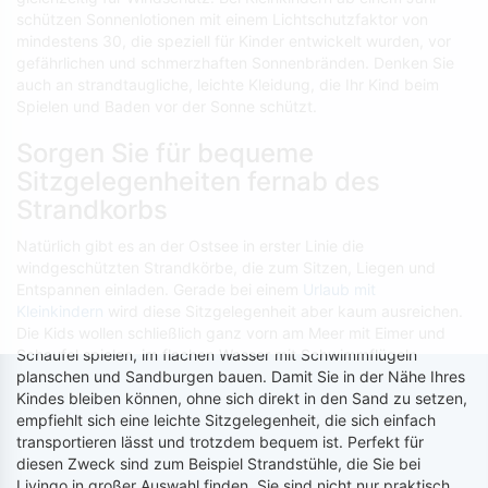
schützen Sonnenlotionen mit einem Lichtschutzfaktor von
mindestens 30, die speziell für Kinder entwickelt wurden, vor
gefährlichen und schmerzhaften Sonnenbränden. Denken Sie
auch an strandtaugliche, leichte Kleidung, die Ihr Kind beim
Spielen und Baden vor der Sonne schützt.
Sorgen Sie für bequeme
Sitzgelegenheiten fernab des
Strandkorbs
Natürlich gibt es an der Ostsee in erster Linie die
windgeschützten Strandkörbe, die zum Sitzen, Liegen und
Entspannen einladen. Gerade bei einem
Urlaub mit
Kleinkindern
wird diese Sitzgelegenheit aber kaum ausreichen.
Die Kids wollen schließlich ganz vorn am Meer mit Eimer und
Schaufel spielen, im flachen Wasser mit Schwimmflügeln
planschen und Sandburgen bauen. Damit Sie in der Nähe Ihres
Kindes bleiben können, ohne sich direkt in den Sand zu setzen,
empfiehlt sich eine leichte Sitzgelegenheit, die sich einfach
transportieren lässt und trotzdem bequem ist. Perfekt für
diesen Zweck sind zum Beispiel Strandstühle, die Sie bei
Livingo in großer Auswahl finden. Sie sind nicht nur praktisch,