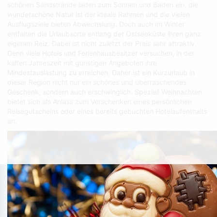
schönen Sandstrände laden zum Sonnen und Baden ein, die
wunderschöne Natur ist der ideale Rahmen und die vielen
Ausflugsziele bieten Abwechslung. Doch auch im Winter
entfalten die Urlaubsorte entlang der Ostseeküste ihren ganz
eigenen Reiz. Dabei ist nicht zuletzt der Preis sehr attraktiv.
Denn viele Hotels und Ferienhausbesitzer versuchen, in der
kalten Jahreszeit mit günstigen Angeboten ihre
Mindestauslastung zu erreichen. Daher ist ein Kurzurlaub in
dieser Region nicht nur ein schönes und überraschendes
Geschenk, sondern auch erschwinglich. Speziell Weihnachten
bietet sich als Anlass zum Verschenken eines persönlichen
Reisegutscheins oder eines bereits gebuchten Hotelaufenthalts
an.