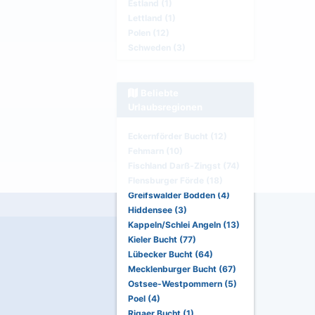
Estland (1)
Lettland (1)
Polen (12)
Schweden (3)
Beliebte
Urlaubsregionen
Eckernförder Bucht (12)
Fehmarn (10)
Fischland Darß-Zingst (74)
Flensburger Förde (18)
Greifswalder Bodden (4)
Hiddensee (3)
Kappeln/Schlei Angeln (13)
Kieler Bucht (77)
Lübecker Bucht (64)
Mecklenburger Bucht (67)
Ostsee-Westpommern (5)
Poel (4)
Rigaer Bucht (1)