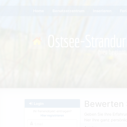
Home
Benutzerzentrum
Inserieren
Fer
Bewerten S
Login
Ihr Ferienobjekt eintragen?
Geben Sie Ihre Erfahru
Hier registrieren
hier Ihre ganz persönl