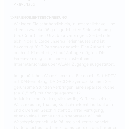
Aktivurlaub
FERIENOBJEKTBESCHREIBUNG
Wir laden Sie sehr herzlich ein, in unserer liebevoll und
ebenso zweckmäßig eingerichteten Ferienwohnung
(ca. 65 m²) Ihren Urlaub zu verbringen. Sie befindet
sich in der 1. Etage unseres Ferienhauses und ist
bevorzugt für 2 Personen gedacht. Eine Aufbettung,
auch mit Kinderbett, ist auf Anfrage möglich. Die
Ferienwohnung ist mit einem kostenfreien
Internetanschluss über WLAN-Zugänge ausgestattet.
Im gemütlichen Wohnzimmer mit Eckcouch, Sat-HDTV
mit DAB-Empfang, DVD-/CD-Player u.a. können Sie
geruhsame Stunden verbringen. Eine separate Küche
(ca. 8,5 m²) mit Kochgelegenheit (2
Induktionskochfelder), Mikrowelle, Kaffeemaschine,
Wasserkocher, Toaster, Kühlschrank mit Tiefkühlfach
und diversem Geschirr steht zu Ihrer Verfügung,
ebenso eine Dusche und ein separates WC mit
Waschgelegenheit. Alle Räume sind zentralbeheizt
(witterungsbedingt). Im Eingangsbereich des Parterres