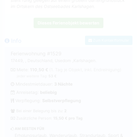
steht ruhig gelegen auf einem großem Gartengrundstück
im Ortskern des Ostseebades Karlshagen.
Dieses Ferienobjekt bewerten
Info
Zum Kontaktformular
Ferienwohnung #1529
17449, , Deutschland, Usedom ,Karlshagen.
Miete:
110,50 €
(1. Tag je Objekt, inkl. Endreinigung)
jeder weitere Tag:
53 €
Mindestmietdauer:
3 Nächte
Anreisetag:
beliebig
Verpflegung:
Selbstverpflegung
Bei einer Belegung bis zu:
2
Zusätzliche Person:
15,50 € pro Tag
AM BESTEN FÜR
Erholungsurlaub, Wanderurlaub, Strandurlaub, Sport &