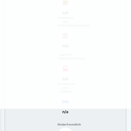
n/a
Umgebung
und
Ausflugsmöglichkeiten
n/a
Lage und
Verkehrsanbindung
n/a
Ausstattung
und
Zustand
n/a
Kinderfreundlich