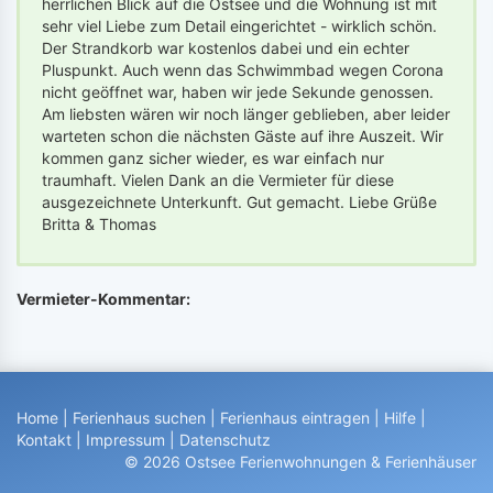
herrlichen Blick auf die Ostsee und die Wohnung ist mit
sehr viel Liebe zum Detail eingerichtet - wirklich schön.
Der Strandkorb war kostenlos dabei und ein echter
Pluspunkt. Auch wenn das Schwimmbad wegen Corona
nicht geöffnet war, haben wir jede Sekunde genossen.
Am liebsten wären wir noch länger geblieben, aber leider
warteten schon die nächsten Gäste auf ihre Auszeit. Wir
kommen ganz sicher wieder, es war einfach nur
traumhaft. Vielen Dank an die Vermieter für diese
ausgezeichnete Unterkunft. Gut gemacht. Liebe Grüße
Britta & Thomas
Vermieter-Kommentar:
Home
|
Ferienhaus suchen
|
Ferienhaus eintragen
|
Hilfe
|
Kontakt
|
Impressum
|
Datenschutz
© 2026 Ostsee Ferienwohnungen & Ferienhäuser