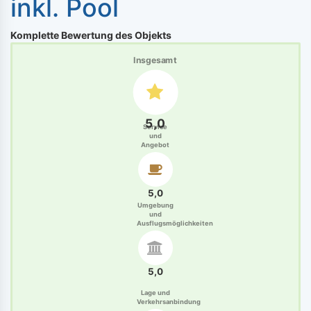
inkl. Pool
Komplette Bewertung des Objekts
Insgesamt
5,0
Service
und
Angebot
5,0
Umgebung
und
Ausflugsmöglichkeiten
5,0
Lage und
Verkehrsanbindung