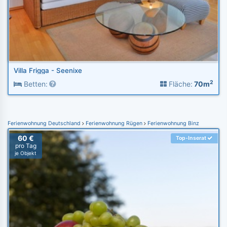
Villa Frigga - Seenixe
2
Betten:
Fläche:
70m
Ferienwohnung Deutschland
Ferienwohnung Rügen
Ferienwohnung Binz
60 €
Top-Inserat
pro Tag
je Objekt