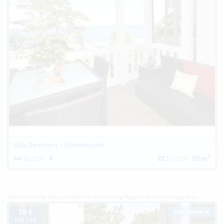
Villa Seestern - Sternstunde
2
Betten:
4
Fläche:
70m
Ferienwohnung Deutschland
Ferienwohnung Rügen
Ferienwohnung Binz
79 €
Top-Inserat
pro Tag