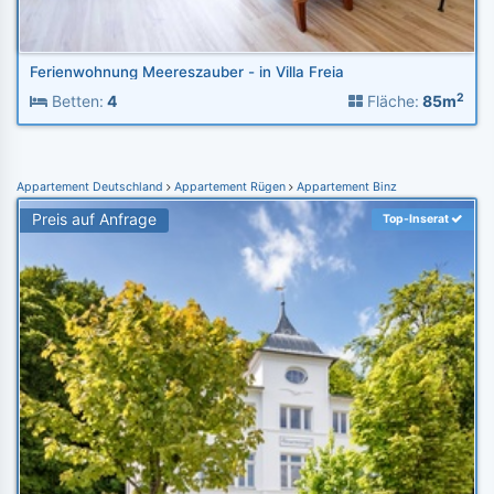
Ferienwohnung Meereszauber - in Villa Freia
2
Betten:
4
Fläche:
85m
Appartement Deutschland
Appartement Rügen
Appartement Binz
Preis auf Anfrage
Top-Inserat