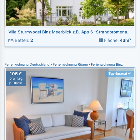
Villa Sturmvogel Binz Meerblick z.B. App 6 -Strandpromenade
2
Betten:
2
Fläche:
43m
Ferienwohnung Deutschland
Ferienwohnung Rügen
Ferienwohnung Binz
105 €
Top-Inserat
pro Tag
je Objekt