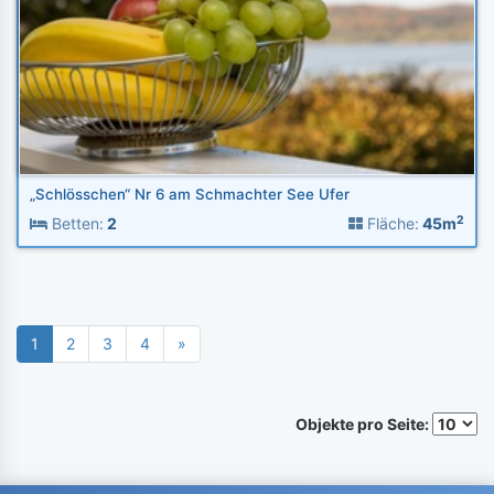
„Schlösschen“ Nr 6 am Schmachter See Ufer
2
Betten:
2
Fläche:
45m
1
2
3
4
»
Objekte pro Seite: