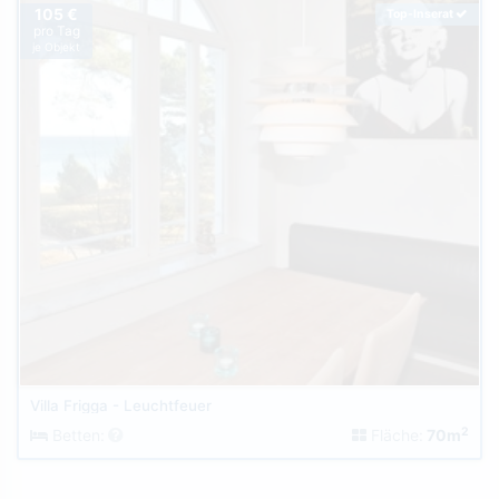
105 €
Top-Inserat
pro Tag
je Objekt
Villa Frigga - Leuchtfeuer
2
Betten:
Fläche:
70m