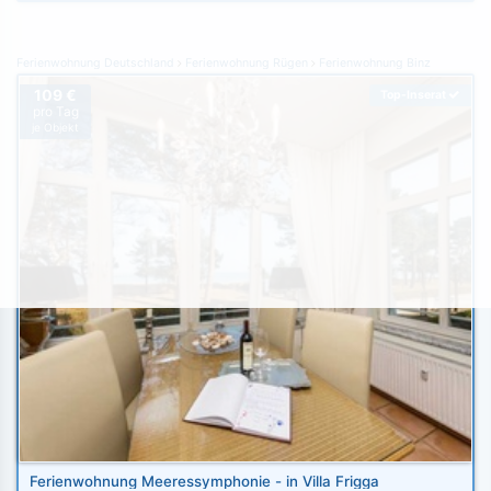
Ferienwohnung Deutschland
Ferienwohnung Rügen
Ferienwohnung Binz
109 €
Top-Inserat
pro Tag
je Objekt
Ferienwohnung Meeressymphonie - in Villa Frigga