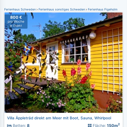
Ferienhaus Schweden
Ferienhaus sonstiges Schweden
Ferienhaus Figeholm
800 €
pro Woche
je Objekt
Villa Äppleträd direkt am Meer mit Boot, Sauna, Whirlpool
2
Betten:
8
Fläche:
150m