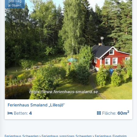
pro Tag
je Objekt
Ferienhaus Smaland „Lillesjö“
2
Betten:
4
Fläche:
60m
Ferienhaus Schweden
Ferienhaus sonstiges Schweden
Ferienhaus Figeholm