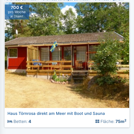
700 €
pro Woche
je Objekt
Haus Törnrosa direkt am Meer mit Boot und Sauna
2
Betten:
4
Fläche:
75m