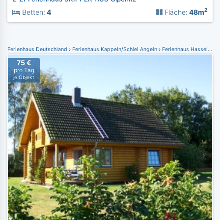
2
Betten:
4
Fläche:
48m
Ferienhaus Deutschland
Ferienhaus Kappeln/Schlei Angeln
Ferienhaus Hasselberg
75 €
pro Tag
je Objekt