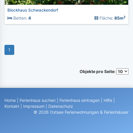
Blockhaus Schwackendorf
2
Betten:
4
Fläche:
85m
1
Objekte pro Seite:
Home
|
Ferienhaus suchen
|
Ferienhaus eintragen
|
Hilfe
|
Kontakt
|
Impressum
|
Datenschutz
© 2026 Ostsee Ferienwohnungen & Ferienhäuser