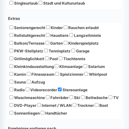
Singleurlaub
Stadt und Kultururlaub
Extras
Seniorengerecht
Kinder
Rauchen erlaubt
Rollstuhlgerecht
Haustiere
Langzeitmiete
Balkon/Terrasse
Garten
Kinderspielplatz
PKW-Stellplatz
Tennisplatz
Garage
Grillmöglichkeit
Pool
Tischtennis
Kleinkindausstattung
Klimaanlage
Solarium
Kamin
Fitnessraum
Spielzimmer
Whirlpool
Sauna
Aufzug
Radio
Videorecorder
Stereoanlage
Waschmaschine
Fahrräder
Ski
Bettwäsche
TV
DVD-Player
Internet / WLAN
Trockner
Boot
Sonnenliegen
Handtücher
Ergebnisse sortieren nach