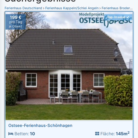
Ferienhaus Deutschland
Ferienhaus Kappeln/Schlei Angeln
Ferienhaus Brodersby
199 €
Top-Inserat
pro Tag
je Objekt
Ostsee-Ferienhaus-Schönhagen
2
Betten:
10
Fläche:
145m