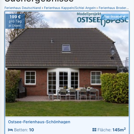
Ferienhaus Deutschland
Ferienhaus Kappeln/Schlei Angeln
Ferienhaus Brodersby
199 €
Top-Inserat
pro Tag
je Objekt
Ostsee-Ferienhaus-Schönhagen
2
Betten:
10
Fläche:
145m