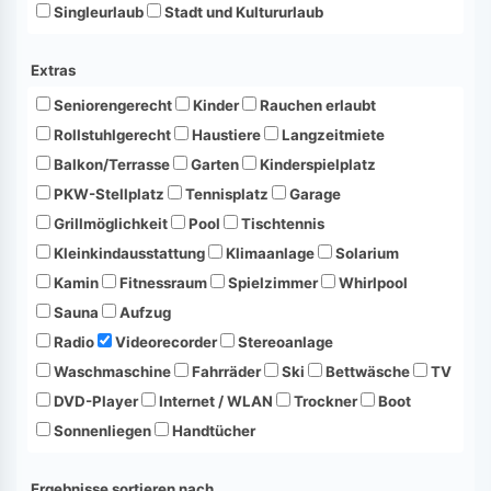
Singleurlaub
Stadt und Kultururlaub
Extras
Seniorengerecht
Kinder
Rauchen erlaubt
Rollstuhlgerecht
Haustiere
Langzeitmiete
Balkon/Terrasse
Garten
Kinderspielplatz
PKW-Stellplatz
Tennisplatz
Garage
Grillmöglichkeit
Pool
Tischtennis
Kleinkindausstattung
Klimaanlage
Solarium
Kamin
Fitnessraum
Spielzimmer
Whirlpool
Sauna
Aufzug
Radio
Videorecorder
Stereoanlage
Waschmaschine
Fahrräder
Ski
Bettwäsche
TV
DVD-Player
Internet / WLAN
Trockner
Boot
Sonnenliegen
Handtücher
Ergebnisse sortieren nach