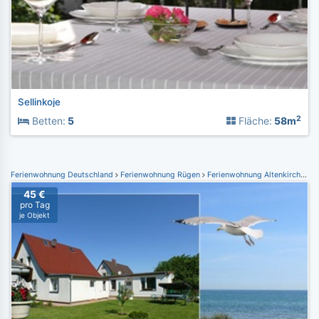
Sellinkoje
2
Betten:
5
Fläche:
58m
Ferienwohnung Deutschland
Ferienwohnung Rügen
Ferienwohnung Altenkirchen / Drewoldke
45 €
pro Tag
je Objekt