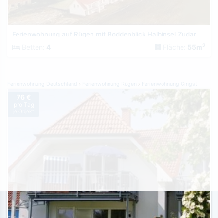
Ferienwohnung auf Rügen mit Boddenblick Halbinsel Zudar EG
2
Betten:
4
Fläche:
55m
Ferienwohnung Deutschland
Ferienwohnung Rügen
Ferienwohnung Gingst
76 €
pro Tag
je Objekt