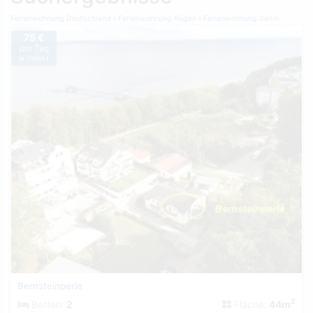
Ferienwohnung Deutschland
Ferienwohnung Rügen
Ferienwohnung Sellin
75 €
pro Tag
je Objekt
Bernsteinperle
2
Betten:
2
Fläche:
44m