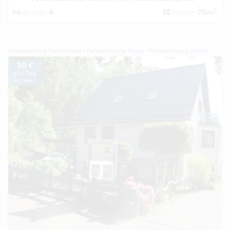
2
Betten:
4
Fläche:
70m
Ferienwohnung Deutschland
Ferienwohnung Rügen
Ferienwohnung Göhren
50 €
pro Tag
je Objekt