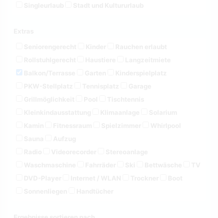
Singleurlaub
Stadt und Kultururlaub
Extras
Seniorengerecht
Kinder
Rauchen erlaubt
Rollstuhlgerecht
Haustiere
Langzeitmiete
Balkon/Terrasse
Garten
Kinderspielplatz
PKW-Stellplatz
Tennisplatz
Garage
Grillmöglichkeit
Pool
Tischtennis
Kleinkindausstattung
Klimaanlage
Solarium
Kamin
Fitnessraum
Spielzimmer
Whirlpool
Sauna
Aufzug
Radio
Videorecorder
Stereoanlage
Waschmaschine
Fahrräder
Ski
Bettwäsche
TV
DVD-Player
Internet / WLAN
Trockner
Boot
Sonnenliegen
Handtücher
Ergebnisse sortieren nach