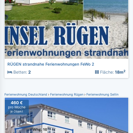
RÜGEN strandnahe Ferienwohnungen FeWo 2
2
Betten:
2
Fläche:
18m
Ferienwohnung Deutschland
Ferienwohnung Rügen
Ferienwohnung Sellin
460 €
pro Woche
je Objekt