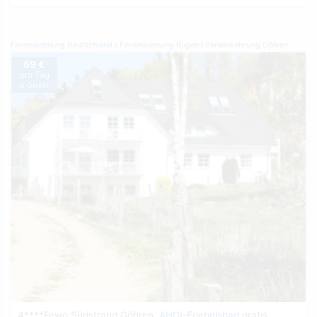
Ferienwohnung Deutschland
Ferienwohnung Rügen
Ferienwohnung Göhren
69 €
pro Tag
je Objekt
4****Fewo Südstrand Göhren, AHOI-Erlebnisbad gratis