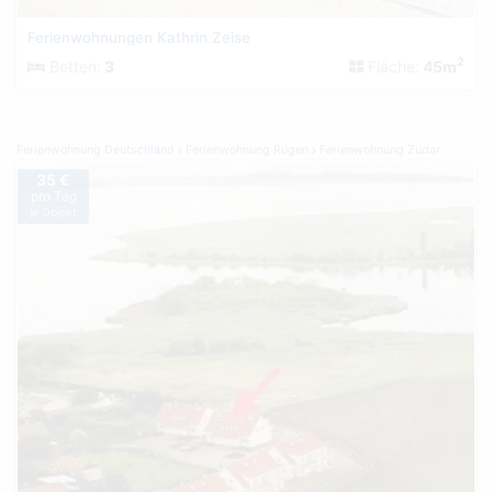
Ferienwohnungen Kathrin Zeise
2
Betten:
3
Fläche:
45m
Ferienwohnung Deutschland
Ferienwohnung Rügen
Ferienwohnung Zudar
35 €
pro Tag
je Objekt