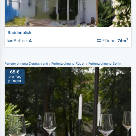
Boddenblick
2
Betten:
4
Fläche:
74m
Ferienwohnung Deutschland
Ferienwohnung Rügen
Ferienwohnung Sellin
65 €
pro Tag
je Objekt