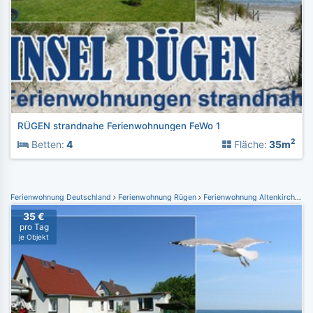
RÜGEN strandnahe Ferienwohnungen FeWo 1
2
Betten:
4
Fläche:
35m
Ferienwohnung Deutschland
Ferienwohnung Rügen
Ferienwohnung Altenkirchen / Drewoldke
35 €
pro Tag
je Objekt