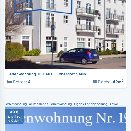
Ferienwohnung 10 Haus Hühnergott Sellin
2
Betten:
4
Fläche:
42m
Ferienwohnung Deutschland
Ferienwohnung Rügen
Ferienwohnung Glowe
49 €
pro Tag
je Objekt