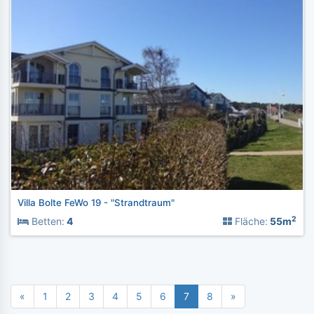
Villa Bolte FeWo 19 - "Strandtraum"
2
Betten:
4
Fläche:
55m
«
1
2
3
4
5
6
7
8
»