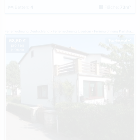
2
Betten:
4
Fläche:
73m
Ferienwohnung Deutschland
Ferienwohnung Usedom
Ferienwohnung Karlshagen
58,50 €
Top-Inserat
pro Tag
je Objekt