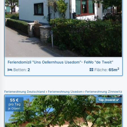
Feriendomizil "Uns Oellernhuus Usedom"- FeWo "de Tweit"
2
Betten:
2
Fläche:
65m
Ferienwohnung Deutschland
Ferienwohnung Usedom
Ferienwohnung Zinnowitz
55 €
Top-Inserat
pro Tag
je Objekt