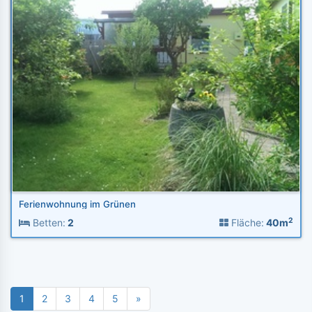
Ferienwohnung im Grünen
2
Betten:
2
Fläche:
40m
1
2
3
4
5
»