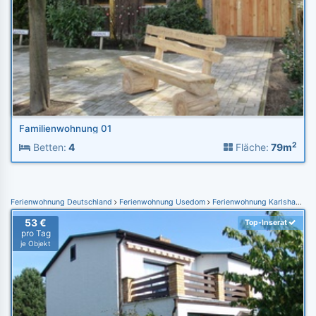
Familienwohnung 01
2
Betten:
4
Fläche:
79m
Ferienwohnung Deutschland
Ferienwohnung Usedom
Ferienwohnung Karlshagen
53 €
Top-Inserat
pro Tag
je Objekt