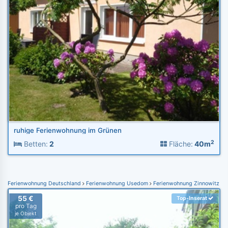
ruhige Ferienwohnung im Grünen
2
Betten:
2
Fläche:
40m
Ferienwohnung Deutschland
Ferienwohnung Usedom
Ferienwohnung Zinnowitz
55 €
Top-Inserat
pro Tag
je Objekt