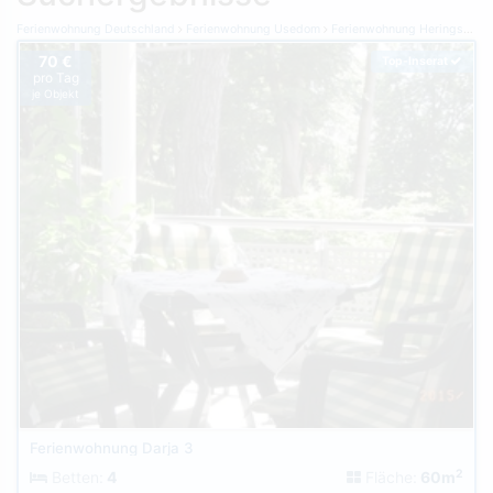
Ferienwohnung Deutschland
Ferienwohnung Usedom
Ferienwohnung Heringsdorf
70 €
Top-Inserat
pro Tag
je Objekt
Ferienwohnung Darja 3
2
Betten:
4
Fläche:
60m