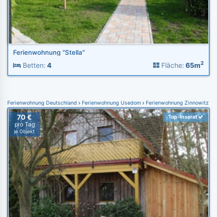
Ferienwohnung "Stella"
2
Betten:
4
Fläche:
65m
Ferienwohnung Deutschland
Ferienwohnung Usedom
Ferienwohnung Zinnowitz
70 €
Top-Inserat
pro Tag
je Objekt