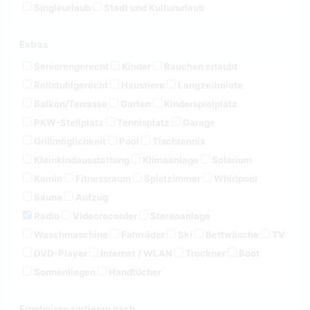
Singleurlaub
Stadt und Kultururlaub
Extras
Seniorengerecht
Kinder
Rauchen erlaubt
Rollstuhlgerecht
Haustiere
Langzeitmiete
Balkon/Terrasse
Garten
Kinderspielplatz
PKW-Stellplatz
Tennisplatz
Garage
Grillmöglichkeit
Pool
Tischtennis
Kleinkindausstattung
Klimaanlage
Solarium
Kamin
Fitnessraum
Spielzimmer
Whirlpool
Sauna
Aufzug
Radio
Videorecorder
Stereoanlage
Waschmaschine
Fahrräder
Ski
Bettwäsche
TV
DVD-Player
Internet / WLAN
Trockner
Boot
Sonnenliegen
Handtücher
Ergebnisse sortieren nach