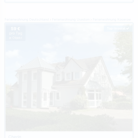
Ferienwohnung Deutschland
Ferienwohnung Usedom
Ferienwohnung Koserow
59 €
Top-Inserat
pro Tag
je Objekt
Cherin