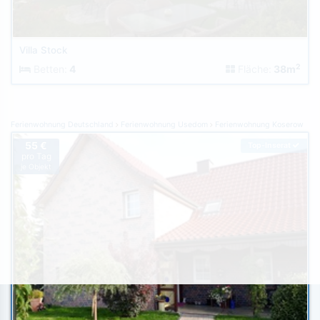
Villa Stock
2
Betten:
4
Fläche:
38m
Ferienwohnung Deutschland
Ferienwohnung Usedom
Ferienwohnung Koserow
55 €
Top-Inserat
pro Tag
je Objekt