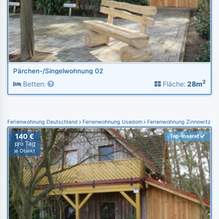
Pärchen-/Singelwohnung 02
2
Betten:
Fläche:
28m
Ferienwohnung Deutschland
Ferienwohnung Usedom
Ferienwohnung Zinnowitz
140 €
Top-Inserat
pro Tag
je Objekt