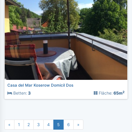
Casa del Mar Koserow Domicil Dos
2
Betten:
3
Fläche:
65m
«
1
2
3
4
5
6
»