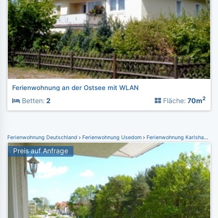
Ferienwohnung an der Ostsee mit WLAN
2
Betten:
2
Fläche:
70m
Ferienwohnung Deutschland
Ferienwohnung Usedom
Ferienwohnung Karlshagen
Preis auf Anfrage