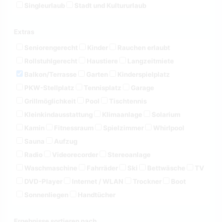
Singleurlaub
Stadt und Kultururlaub
Extras
Seniorengerecht
Kinder
Rauchen erlaubt
Rollstuhlgerecht
Haustiere
Langzeitmiete
Balkon/Terrasse
Garten
Kinderspielplatz
PKW-Stellplatz
Tennisplatz
Garage
Grillmöglichkeit
Pool
Tischtennis
Kleinkindausstattung
Klimaanlage
Solarium
Kamin
Fitnessraum
Spielzimmer
Whirlpool
Sauna
Aufzug
Radio
Videorecorder
Stereoanlage
Waschmaschine
Fahrräder
Ski
Bettwäsche
TV
DVD-Player
Internet / WLAN
Trockner
Boot
Sonnenliegen
Handtücher
Ergebnisse sortieren nach