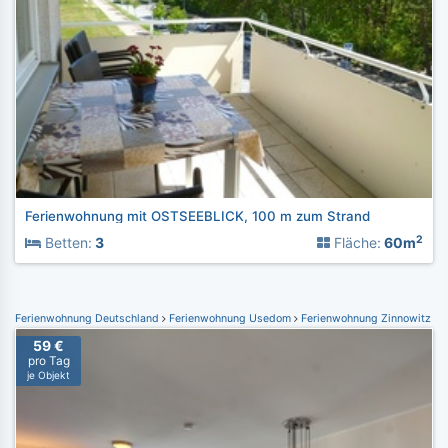
Ferienwohnung mit OSTSEEBLICK, 100 m zum Strand
2
Betten:
3
Fläche:
60m
Ferienwohnung Deutschland
Ferienwohnung Usedom
Ferienwohnung Zinnowitz
59 €
pro Tag
je Objekt