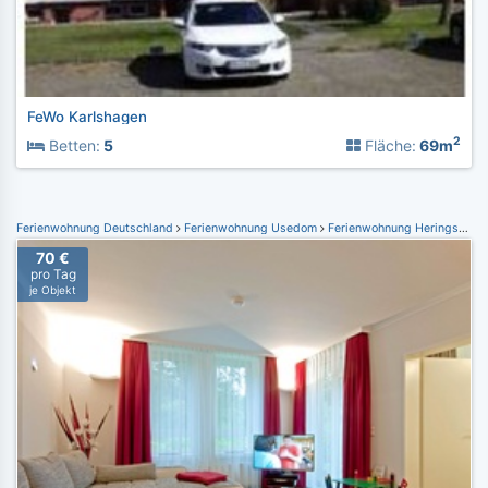
FeWo Karlshagen
2
Betten:
5
Fläche:
69m
Ferienwohnung Deutschland
Ferienwohnung Usedom
Ferienwohnung Heringsdorf
70 €
pro Tag
je Objekt