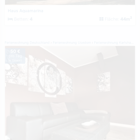
Haus Aquamarina
2
Betten:
4
Fläche:
44m
Ferienwohnung Deutschland
Ferienwohnung Usedom
Ferienwohnung Karlshagen
50 €
pro Tag
je Objekt