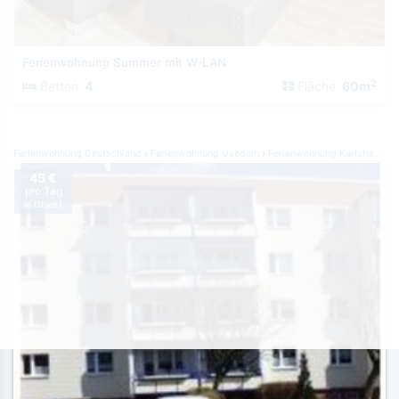
Ferienwohnung Summer mit W-LAN
2
Betten:
4
Fläche:
60m
Ferienwohnung Deutschland
Ferienwohnung Usedom
Ferienwohnung Karlshagen
45 €
pro Tag
je Objekt