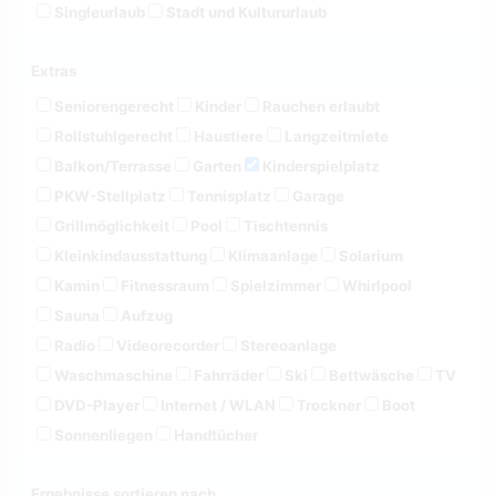
Singleurlaub
Stadt und Kultururlaub
Extras
Seniorengerecht
Kinder
Rauchen erlaubt
Rollstuhlgerecht
Haustiere
Langzeitmiete
Balkon/Terrasse
Garten
Kinderspielplatz
PKW-Stellplatz
Tennisplatz
Garage
Grillmöglichkeit
Pool
Tischtennis
Kleinkindausstattung
Klimaanlage
Solarium
Kamin
Fitnessraum
Spielzimmer
Whirlpool
Sauna
Aufzug
Radio
Videorecorder
Stereoanlage
Waschmaschine
Fahrräder
Ski
Bettwäsche
TV
DVD-Player
Internet / WLAN
Trockner
Boot
Sonnenliegen
Handtücher
Ergebnisse sortieren nach