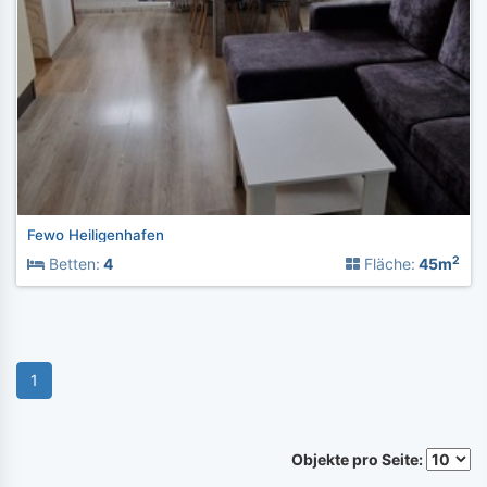
Fewo Heiligenhafen
2
Betten:
4
Fläche:
45m
1
Objekte pro Seite: