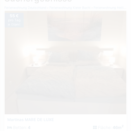
Ferienwohnung Deutschland
Ferienwohnung Kieler Bucht
Ferienwohnung Heiligenhafen
55 €
pro Tag
je Objekt
Martinas MARE DE LUXE
2
Betten:
4
Fläche:
46m