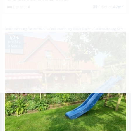
2
Betten:
4
Fläche:
47m
Ferienwohnung Deutschland
Ferienwohnung Kieler Bucht
Ferienwohnung Schönberg
60 €
pro Tag
je Objekt