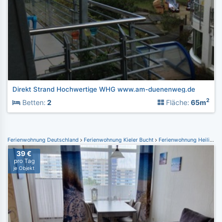
Direkt Strand Hochwertige WHG www.am-duenenweg.de
2
Betten:
2
Fläche:
65m
Ferienwohnung Deutschland
Ferienwohnung Kieler Bucht
Ferienwohnung Heiligenhafen
39 €
pro Tag
je Objekt