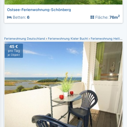
Ostsee-Ferienwohnung-Schönberg
2
Betten:
6
Fläche:
76m
Ferienwohnung Deutschland
Ferienwohnung Kieler Bucht
Ferienwohnung Heiligenhafen
45 €
pro Tag
je Objekt