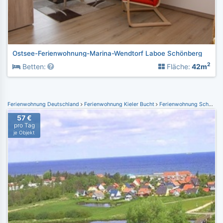
Ostsee-Ferienwohnung-Marina-Wendtorf Laboe Schönberg
2
Betten:
Fläche:
42m
Ferienwohnung Deutschland
Ferienwohnung Kieler Bucht
Ferienwohnung Schönberger Strand
57 €
pro Tag
je Objekt