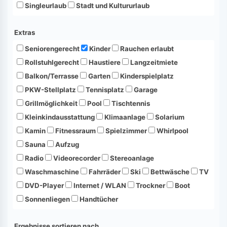
Singleurlaub
Stadt und Kultururlaub
Extras
Seniorengerecht
Kinder
Rauchen erlaubt
Rollstuhlgerecht
Haustiere
Langzeitmiete
Balkon/Terrasse
Garten
Kinderspielplatz
PKW-Stellplatz
Tennisplatz
Garage
Grillmöglichkeit
Pool
Tischtennis
Kleinkindausstattung
Klimaanlage
Solarium
Kamin
Fitnessraum
Spielzimmer
Whirlpool
Sauna
Aufzug
Radio
Videorecorder
Stereoanlage
Waschmaschine
Fahrräder
Ski
Bettwäsche
TV
DVD-Player
Internet / WLAN
Trockner
Boot
Sonnenliegen
Handtücher
Ergebnisse sortieren nach