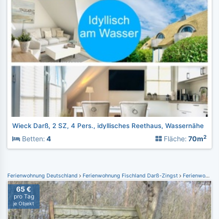
Wieck Darß, 2 SZ, 4 Pers., idyllisches Reethaus, Wassernähe
2
Betten:
4
Fläche:
70m
Ferienwohnung Deutschland
Ferienwohnung Fischland Darß-Zingst
Ferienwohnung Prerow
65 €
pro Tag
je Objekt