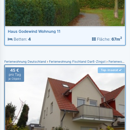
Haus Godewind Wohnung 11
2
Betten:
4
Fläche:
67m
Ferienwohnung Deutschland
Ferienwohnung Fischland Darß-Zingst
Ferienwohnung Zingst
45 €
Top-Inserat
pro Tag
je Objekt