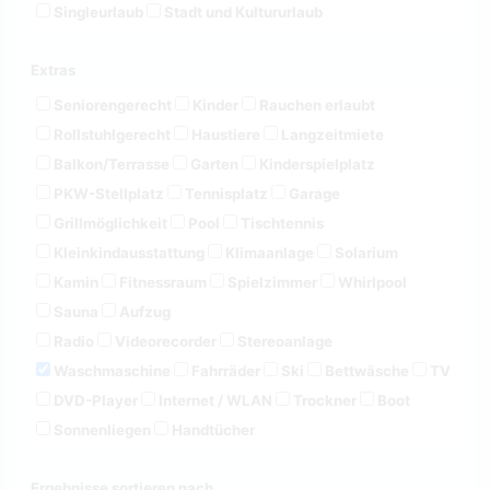
Singleurlaub
Stadt und Kultururlaub
Extras
Seniorengerecht
Kinder
Rauchen erlaubt
Rollstuhlgerecht
Haustiere
Langzeitmiete
Balkon/Terrasse
Garten
Kinderspielplatz
PKW-Stellplatz
Tennisplatz
Garage
Grillmöglichkeit
Pool
Tischtennis
Kleinkindausstattung
Klimaanlage
Solarium
Kamin
Fitnessraum
Spielzimmer
Whirlpool
Sauna
Aufzug
Radio
Videorecorder
Stereoanlage
Waschmaschine
Fahrräder
Ski
Bettwäsche
TV
DVD-Player
Internet / WLAN
Trockner
Boot
Sonnenliegen
Handtücher
Ergebnisse sortieren nach