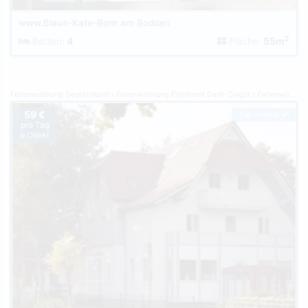
www.Blaue-Kate-Born am Bodden
2
Betten:
4
Fläche:
55m
Ferienwohnung Deutschland
Ferienwohnung Fischland Darß-Zingst
Ferienwohnung Prerow
59 €
Top-Inserat
pro Tag
je Objekt