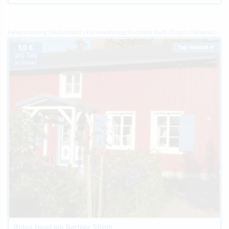
Ferienwohnung Deutschland
Ferienwohnung Fischland Darß-Zingst
Ferienwohnung Pruchten
55 €
Top-Inserat
pro Tag
je Objekt
Rotes Haus am Barther Strom