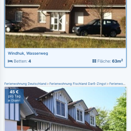
Windhuk, Wasserweg
2
Betten:
4
Fläche:
63m
Ferienwohnung Deutschland
Ferienwohnung Fischland Darß-Zingst
Ferienwohnung Prerow
45 €
pro Tag
je Objekt