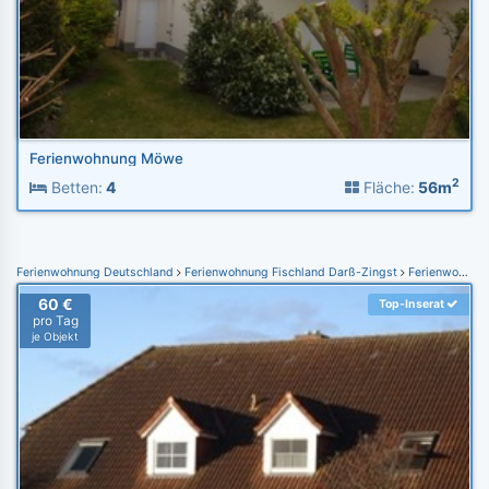
Ferienwohnung Möwe
2
Betten:
4
Fläche:
56m
Ferienwohnung Deutschland
Ferienwohnung Fischland Darß-Zingst
Ferienwohnung Zingst
60 €
Top-Inserat
pro Tag
je Objekt