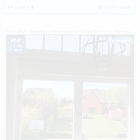
2
Betten:
4
Fläche:
60m
Ferienwohnung Deutschland
Ferienwohnung Fischland Darß-Zingst
Ferienwohnung Born
50 €
Top-Inserat
pro Tag
je Objekt