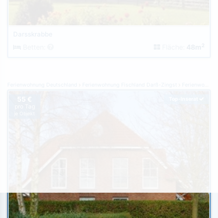
Darsskrabbe
2
Betten:
Fläche:
48m
Ferienwohnung Deutschland
Ferienwohnung Fischland Darß-Zingst
Ferienwohnung Zingst
55 €
Top-Inserat
pro Tag
je Objekt