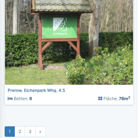
Prerow, Eichenpark Whg. 4.5
2
Betten:
6
Fläche:
78m
1
2
3
»