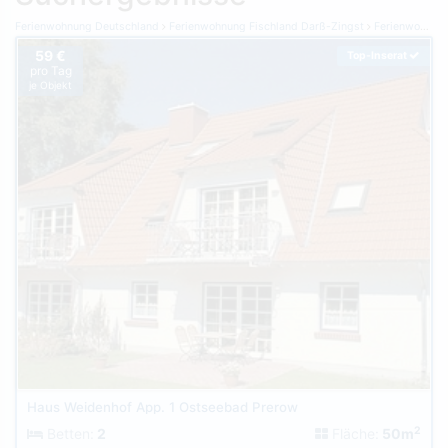
Ferienwohnung Deutschland
Ferienwohnung Fischland Darß-Zingst
Ferienwohnung Prerow
59 €
Top-Inserat
pro Tag
je Objekt
Haus Weidenhof App. 1 Ostseebad Prerow
2
Betten:
2
Fläche:
50m