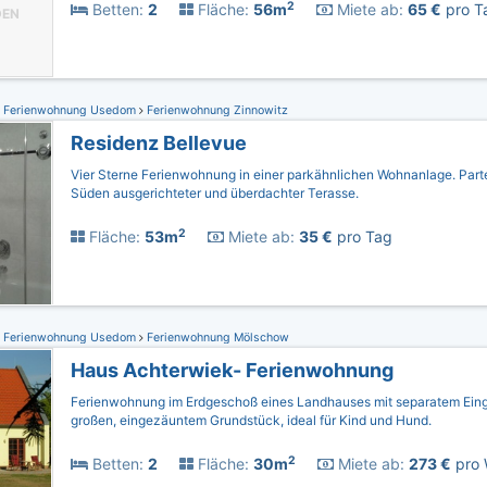
2
Betten:
2
Fläche:
56m
Miete ab:
65 €
pro Ta
DEN
Ferienwohnung Usedom
Ferienwohnung Zinnowitz
Residenz Bellevue
Vier Sterne Ferienwohnung in einer parkähnlichen Wohnanlage. Parte
Süden ausgerichteter und überdachter Terasse.
2
Fläche:
53m
Miete ab:
35 €
pro Tag
Ferienwohnung Usedom
Ferienwohnung Mölschow
Haus Achterwiek- Ferienwohnung
Ferienwohnung im Erdgeschoß eines Landhauses mit separatem Ein
großen, eingezäuntem Grundstück, ideal für Kind und Hund.
2
Betten:
2
Fläche:
30m
Miete ab:
273 €
pro 