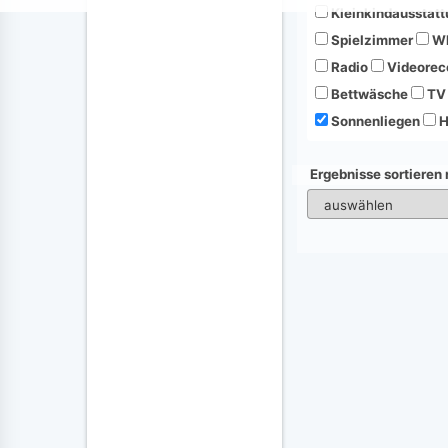
Kleinkindausstatt
Spielzimmer
Wh
Radio
Videorec
Bettwäsche
TV
Sonnenliegen
H
Ergebnisse sortieren