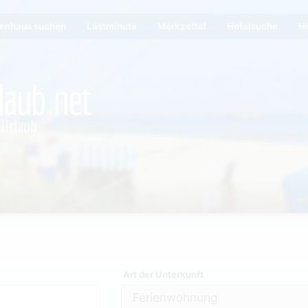
ienhaus suchen
Lastminute
Merkzettel
Hotelsuche
Hi
Art der Unterkunft