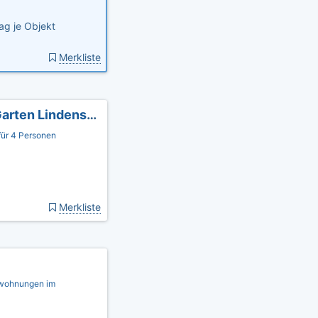
ag je Objekt
Merkliste
3-Zimmerwohnung+Garten, strandnah mit Garten Lindenstraße 18
ür 4 Personen
Merkliste
nwohnungen im