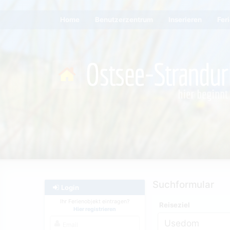
Home
Benutzerzentrum
Inserieren
Fer
Suchformular
Login
Ihr Ferienobjekt eintragen?
Reiseziel
Hier registrieren