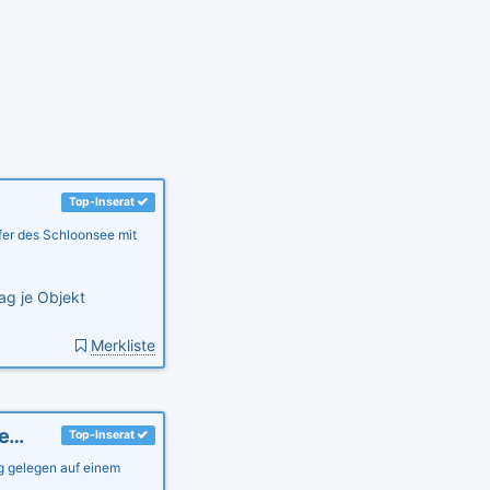
Top-Inserat
er des Schloonsee mit
ag je Objekt
Merkliste
Feriendomizil "Uns Oellernhuus Usedom"- FeWo "de Tweit"
Top-Inserat
g gelegen auf einem