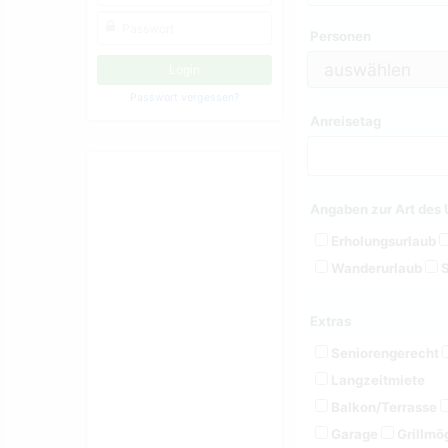
Personen
Passwort vergessen?
Anreisetag
Angaben zur Art des 
Erholungsurlaub
Wanderurlaub
S
Extras
Seniorengerecht
Langzeitmiete
Balkon/Terrasse
Garage
Grillmög