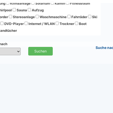
ung
Klimaanlage
Solarium
Kamin
Fitnessraum
irlpool
Sauna
Aufzug
order
Stereoanlage
Waschmaschine
Fahrräder
Ski
DVD-Player
Internet / WLAN
Trockner
Boot
andtücher
 nach
Suche na
Suchen