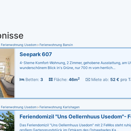
nisse
Ferienwohnung Usedom
Ferienwohnung Bansin
Seepark 607
4-Sterne Komfort-Wohnung, 2 Zimmer, gehobene Ausstattung, am Uf
wunderschönem Blick in's Grüne, nur 700 m vom herrlich…
2
Betten:
3
Fläche:
46m
Miete ab:
52 €
pro T
Ferienwohnung Usedom
Ferienwohnung Karlshagen
Das Feriendomizil "Uns Oellernhuus Usedom" mit 2 FeWos steht ruhi
großem Gartengrundstück im Ortskern des Ostseebades Ka…